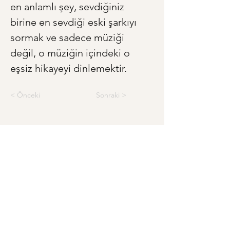
en anlamlı şey, sevdiğiniz 
birine en sevdiği eski şarkıyı 
sormak ve sadece müziği 
değil, o müziğin içindeki o 
eşsiz hikayeyi dinlemektir.
< Önceki
Sonraki >
Anneye ve Babaya Özel Hediye
Anneler Günü'ne Özel:
Annenizin Hayat Hikayesini
Kitaplaştırın