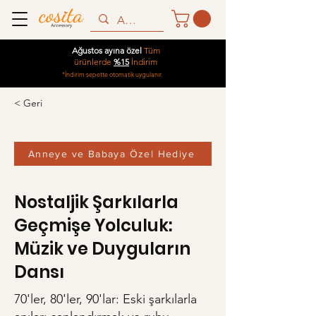
Ağustos ayına özel
Tüm
ürünlerde
%15
İndirim
*İndirim sepette otomatik uygulanır.
< Geri
Anneye ve Babaya Özel Hediye
Nostaljik Şarkılarla
Geçmişe Yolculuk:
Müzik ve Duyguların
Dansı
70'ler, 80'ler, 90'lar: Eski şarkılarla