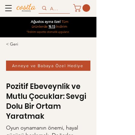
Ağustos ayına özel
Tüm
ürünlerde
%15
İndirim
*İndirim sepette otomatik uygulanır.
< Geri
Anneye ve Babaya Özel Hediye
Pozitif Ebeveynlik ve
Mutlu Çocuklar: Sevgi
Dolu Bir Ortam
Yaratmak
Oyun oynamanın önemi, hayal