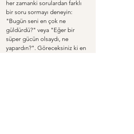
her zamanki sorulardan farklı 
bir soru sormayı deneyin: 
"Bugün seni en çok ne 
güldürdü?" veya "Eğer bir 
süper gücün olsaydı, ne 
yapardın?". Göreceksiniz ki en 
sihirli anlar, en basit sorularda 
gizlidir.
< Önceki
Sonraki >
Anneye ve Babaya Özel Hediye