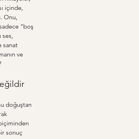
 içinde, 
. Onu, 
a sadece "boş 
 ses, 
e sanat 
manın ve 
?
eğildir
onu doğuştan 
rak 
 biçiminden 
ir sonuç 