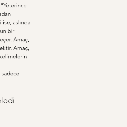
 "Yeterince 
madan 
ise, aslında 
un bir 
geçer. Amaç, 
ektir. Amaç, 
kelimelerin 
e sadece 
lodi 