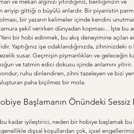
man ve mekan algınızı yitirdiğiniz, benliğinizin ve 
n eriyip gittiği o büyülü anlardır. Bir piyanistin parm
olması, bir yazarın kelimeler içinde kendini unutmas
amura şekil verirken dünyadan kopması... İşte bu anl
. Yeni bir hobi edinmek, bu akış deneyimine açılan e
idir. Yaptığınız işe odaklandığınızda, zihninizdeki o
zelik susar. Geçmişin pişmanlıkları ve geleceğin kay
oğun ve tatmin edici dokusu içinde anlamını yitirir. 
yondur; ruhu dinlendiren, zihni tazeleyen ve bizi ye
luşturan paha biçilmez bir mola.
Hobiye Başlamanın Önündeki Sessiz 
u kadar iyileştirici, neden bir hobiye başlamak bu 
genellikle dışsal koşullardan çok, içsel engellerimiz