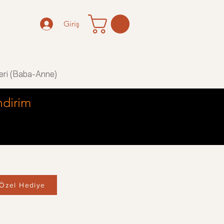
Giriş
eri (Baba-Anne)
ndirim
Özel Hediye