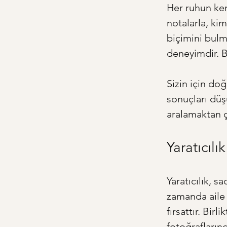
Her ruhun kend
notalarla, kim
biçimini bulm
deneyimdir. Bu
Sizin için do
sonuçları düş
aralamaktan 
Yaratıcıl
Yaratıcılık, s
zamanda aile 
fırsattır. Bi
fotoğrafların