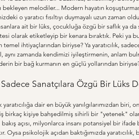
ı bekleyen melodiler... Modern hayatın koşuşturması
zdeki o yaratıcı fısıltıyı duymayalı uzun zaman oldu
sanlara ait bir lüks, çocukluğa özgü bir saflık ya d
esi olarak etiketleyip bir kenara bıraktık. Peki ya bu
temel ihtiyaçlarından biriyse? Ya yaratıcılık, sadec
, aynı zamanda kendimizi iyileştirmenin, anlam bul
derin bir bağ kurmanın en güçlü yollarından biriyse
ık Sadece Sanatçılara Özgü Bir Lüks D
 yaratıcılığa dair en büyük yanılgılarımızdan biri, 
ş birkaç kişiye bahşedilmiş sihirli bir "yetenek" ola
 bakış açısı, milyonlarca insanı potansiyel bir ifade
r. Oysa psikolojik açıdan baktığımızda yaratıcılık, b