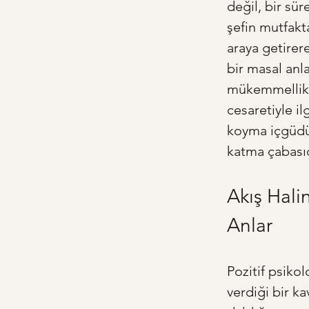
değil, bir sür
şefin mutfakta
araya getirer
bir masal anla
mükemmellikle
cesaretiyle il
koyma içgüdüs
katma çabasıd
Akış Hal
Anlar
Pozitif psikol
verdiği bir ka