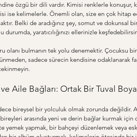
ine özgü bir dili vardır. Kimisi renklerle konuşur, k
isi ise kelimelerle. Önemli olan, size en çok hitap 
aktır. Belki de aradığınız şey, somut ve dokunsal bir
 durumda, yaratıcılığınızı ellerinizle keşfedebilirsin
ğru olanı bulmanın tek yolu denemektir. Çocuksu bir
ünmeden, sadece sürecin kendisine odaklanarak fark
çekinmeyin.
ık ve Aile Bağları: Ortak Bir Tuval Bo
adece bireysel bir yolculuk olmak zorunda değildir. A
bireyleri arasında yeni ve derin bağlar kurmak için d
rlikte yemek yapmak, bir bahçeyi düzenlemek veya eski
dan bir albüm oluşturmak, kelimelerin ötesinde bir i