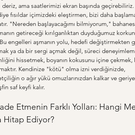
 deriz, ama saatlerimizi ekran başında geçirebiliriz.
diye fısıldar içimizdeki eleştirmen, bizi daha başla
atır. "Nereden başlayacağımı bilmiyorum," bahanesi 
tmanın getireceği kırılganlıktan duyduğumuz korkun
 Bu engelleri aşmanın yolu, hedefi değiştirmekten 
lmak ya da bir sergi açmak değil, süreci deneyimlem
liğini hissetmek, boyanın kokusunu içine çekmek, 
amaktır. Kendinize "kötü" olma izni verdiğinizde, 
iliğin o ağır yükü omuzlarınızdan kalkar ve geriy
in saf keyfi kalır.
fade Etmenin Farklı Yolları: Hangi Me
 Hitap Ediyor?