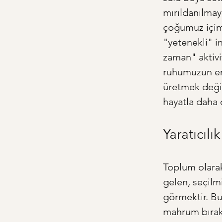
mırıldanılmay
çoğumuz içimi
"yetenekli" in
zaman" aktivit
ruhumuzun en 
üretmek değil
hayatla daha 
Yaratıcıl
Toplum olarak
gelen, seçilmi
görmektir. Bu
mahrum bırakı