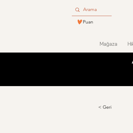
Puan
Mağaza
Hi
< Geri