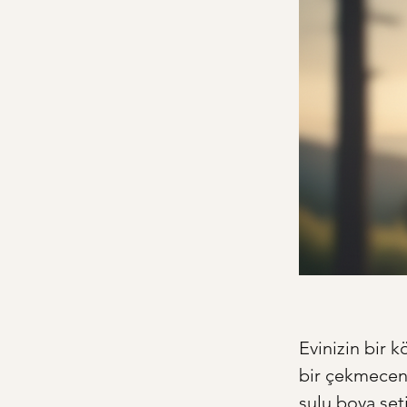
Evinizin bir 
bir çekmeceni
sulu boya seti