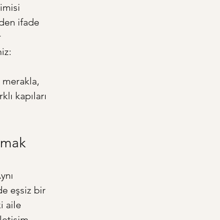
imisi 
eden ifade 
 
iz:
 merakla, 
lı kapıları 
yamak
ynı 
e eşsiz bir 
 aile 
letişim 