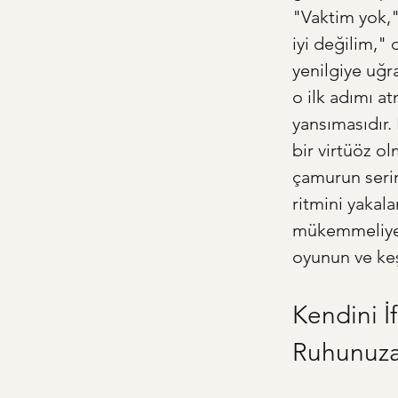
"Vaktim yok,"
iyi değilim," 
yenilgiye uğr
o ilk adımı a
yansımasıdır.
bir virtüöz o
çamurun serin
ritmini yakal
mükemmeliyetç
oyunun ve keşf
Kendini İ
Ruhunuza