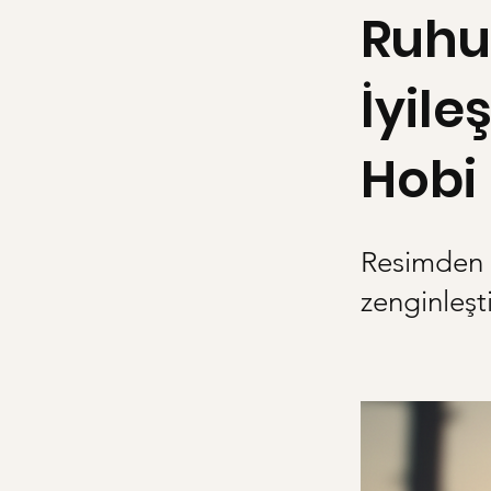
Ruhun
İyile
Hobi
Resimden m
zenginleşt