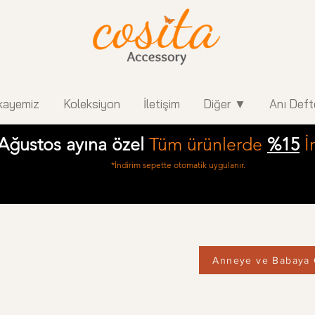
kayemiz
Koleksiyon
İletişim
Diğer ▼
Anı Deft
Ağustos ayına özel
Tüm ürünlerde
%15
İ
*İndirim sepette otomatik uygulanır.
Anneye ve Babaya 