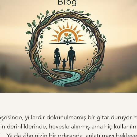
köşesinde, yıllardır dokunulmamış bir gitar duruyor 
n derinliklerinde, hevesle alınmış ama hiç kullanılm
... Ya da zihninizin bir odasında, anlatılmayı bekleye