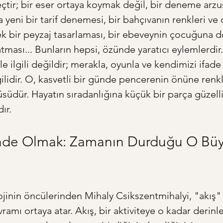
eçtir; bir eser ortaya koymak değil, bir deneme arzu
 yeni bir tarif denemesi, bir bahçıvanın renkleri ve 
ek bir peyzaj tasarlaması, bir ebeveynin çocuğuna 
tması... Bunların hepsi, özünde yaratıcı eylemlerdir. Y
 ilgili değildir; merakla, oyunla ve kendimizi ifade
gilidir. O, kasvetli bir günde pencerenin önüne renkli
üdür. Hayatın sıradanlığına küçük bir parça güzell
ır.
inde Olmak: Zamanın Durduğu O Büy
ojinin öncülerinden Mihaly Csikszentmihalyi, "akış" (
vramı ortaya atar. Akış, bir aktiviteye o kadar derin