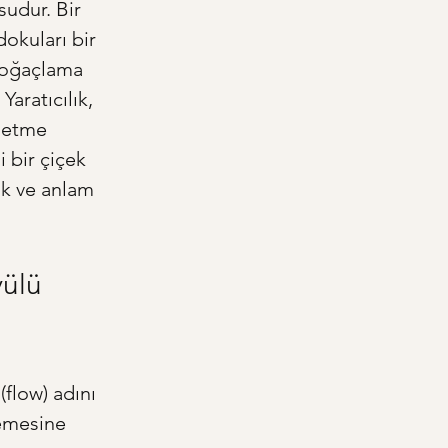
sudur. Bir 
dokuları bir 
doğaçlama 
aratıcılık, 
 etme 
 bir çiçek 
ik ve anlam 
ülü 
flow) adını 
lemesine 