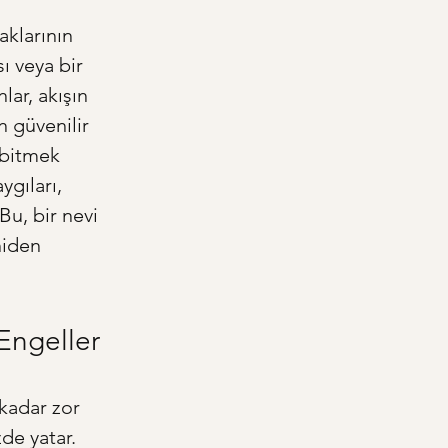
aklarının 
ı veya bir 
ar, akışın 
n güvenilir 
 bitmek 
gıları, 
Bu, bir nevi 
niden 
Engeller
kadar zor 
de yatar. 