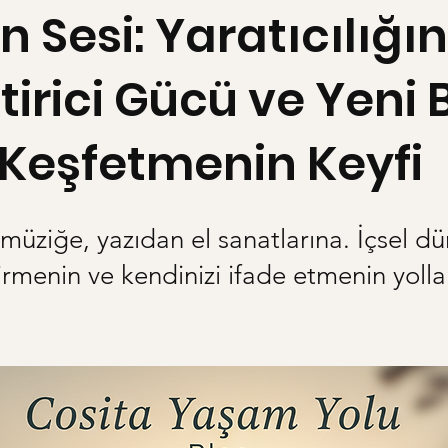
 Sesi: Yaratıcılığın
ştirici Gücü ve Yeni B
 Keşfetmenin Keyfi
üziğe, yazıdan el sanatlarına. İçsel dü
irmenin ve kendinizi ifade etmenin yollar