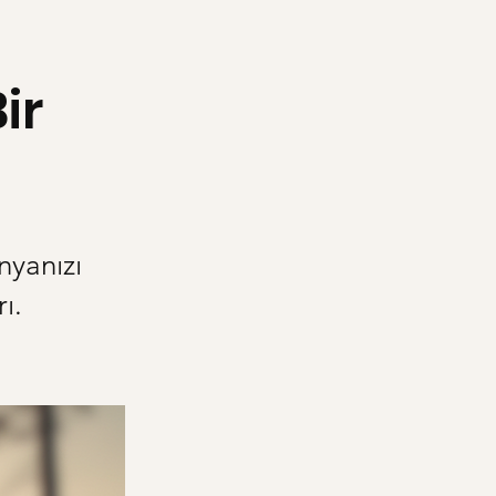
ir
nyanızı
ı.