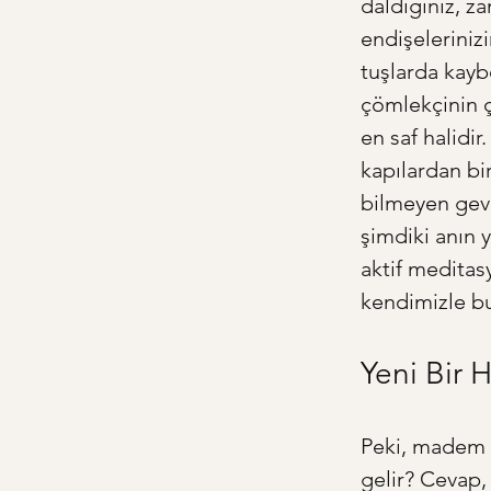
daldığınız, za
endişelerinizi
tuşlarda kayb
çömlekçinin ç
en saf halidir
kapılardan bir
bilmeyen geve
şimdiki anın y
aktif meditas
kendimizle bu
Yeni Bir 
Peki, madem b
gelir? Cevap, 