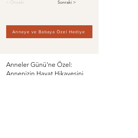
< Önceki
Sonraki >
Anneye ve Babaya Özel Hediye
Anneler Günü'ne Özel:
Annenizin Hayat Hikayesini
Kitaplaştırın
Ona verebileceğiniz en değerli
armağan: Kendi sesiyle dolu,
geçmişten geleceğe uzanan bir anı
kitabı.