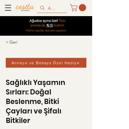
Ağustos ayına özel
Tüm
ürünlerde
%15
İndirim
*İndirim sepette otomatik uygulanır.
< Geri
Anneye ve Babaya Özel Hediye
Sağlıklı Yaşamın
Sırları: Doğal
Beslenme, Bitki
Çayları ve Şifalı
Bitkiler