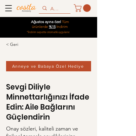
Ağustos ayına özel
Tüm
ürünlerde
%15
İndirim
*İndirim sepette otomatik uygulanır.
< Geri
Anneye ve Babaya Özel Hediye
Sevgi Diliyle
Minnettarlığınızı İfade
Edin: Aile Bağlarını
Güçlendirin
Onay sözleri, kaliteli zaman ve