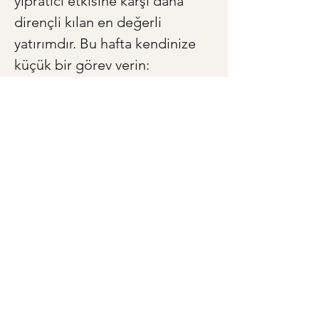
yıpratıcı etkisine karşı daha 
dirençli kılan en değerli 
yatırımdır. Bu hafta kendinize 
küçük bir görev verin: 
Ailenizden birinin birincil sevgi 
dilini gözlemlemeye çalışın. 
Anneniz en çok ne zaman 
mutlu oluyor? Babanız neyi 
takdir ediyor? Sonra, 
minnettarlığınızı tam da o 
dilde ifade eden küçücük bir 
adım atın. Bir cümle, on 
dakikalık bir sohbet, içten bir 
sarılma... Bu küçük adımların, 
aile hikayenizde ne kadar 