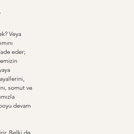
r
mek? Veya 
ımını 
fade eder; 
lemizin 
yaya 
allerini, 
ını, somut ve 
ımızla 
r boyu devam 
rir. Belki de 