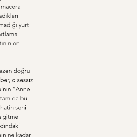
 macera 
dıkları 
madığı yurt 
nıtlama 
tının en 
Bazen doğru 
ber, o sessiz 
a'nın “Anne 
, tam da bu 
ahatin seni 
a gitme 
rdındaki 
nin ne kadar 