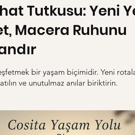
at Tutkusu: Yeni Y
et, Macera Ruhunu
andır
şfetmek bir yaşam biçimidir. Yeni rotal
tılın ve unutulmaz anılar biriktirin.