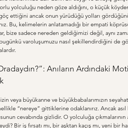
orlu yolculuğu neden göze aldığını, o küçük köyde
göç ettiğini ancak onun yürüdüğü yolları gördüğün
ınız. Bu, kelimelerin anlatamadığı bir empati köprüs
lar, bize sadece nereden geldiğimizi değil, aynı za
 bugünkü varoluşumuzu nasıl şekillendirdiğini de g
lardır.
radaydın?”: Anıların Ardındaki Mot
k
zin veya büyükanne ve büyükbabalarımızın seyahat 
llikle “nereye” gittiklerine odaklanırız. Ancak asıl 
unun cevabında gizlidir. O yolculuğa çıkmalarının 
di? Bir iş fırsatı mı, bir aşktan kaçış mı, yeni bir h