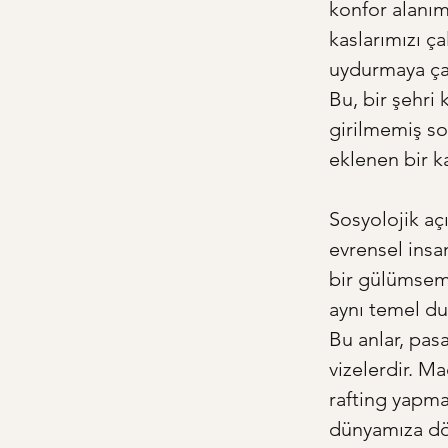
konfor alanım
kaslarımızı ça
uydurmaya çalı
Bu, bir şehri
girilmemiş so
eklenen bir ka
Sosyolojik açı
evrensel insa
bir gülümseme
aynı temel duy
Bu anlar, pa
vizelerdir. M
rafting yapma
dünyamıza dö