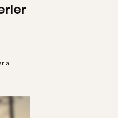
erler
arla