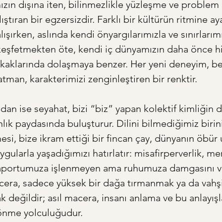
ızın dışına iten, bilinmezlikle yüzleşme ve proble
lıştıran bir egzersizdir. Farklı bir kültürün ritmine ay
şırken, aslında kendi önyargılarımızla ve sınırlarımız
 keşfetmekten öte, kendi iç dünyamızın daha önce hi
kaklarında dolaşmaya benzer. Her yeni deneyim, be
tman, karakterimizi zenginleştiren bir renktir.
dan ise seyahat, bizi “biz” yapan kolektif kimliğin d
nlık paydasında buluşturur. Dilini bilmediğimiz biri
si, bize ikram ettiği bir fincan çay, dünyanın öbür
gularla yaşadığımızı hatırlatır: misafirperverlik, me
saportumuza işlenmeyen ama ruhumuza damgasını v
acera, sadece yüksek bir dağa tırmanmak ya da vahşi
k değildir; asıl macera, insanı anlama ve bu anlayışl
nme yolculuğudur.