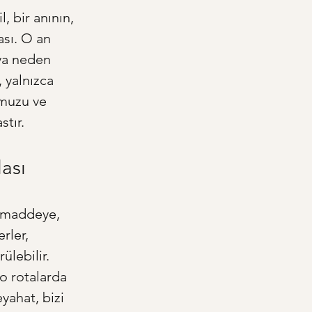
 bir anının, 
ası. O an 
ya neden 
 yalnızca 
muzu ve 
stır.
ası
r maddeye, 
rler, 
lebilir. 
o rotalarda 
yahat, bizi 