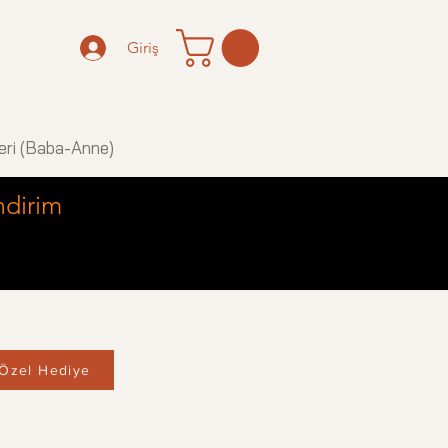
Giriş
eri (Baba-Anne)
ndirim
Özel Hediye