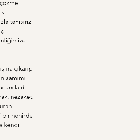
m çözme 
ak 
la tanışırız. 
ç 
nliğimize 
ışına çıkarıp 
nin samimi 
 ucunda da 
rak, nezaket. 
uran 
 bir nehirde 
a kendi 