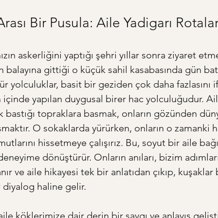
rası Bir Pusula: Aile Yadigarı Rotala
zın askerliğini yaptığı şehri yıllar sonra ziyaret et
 balayına gittiği o küçük sahil kasabasında gün bat
r yolculuklar, basit bir geziden çok daha fazlasını i
 içinde yapılan duygusal birer hac yolculuğudur. Ai
k bastığı topraklara basmak, onların gözünden dün
maktır. O sokaklarda yürürken, onların o zamanki hay
mutlarını hissetmeye çalışırız. Bu, soyut bir aile bağ
deneyime dönüştürür. Onların anıları, bizim adımlar
nır ve aile hikayesi tek bir anlatıdan çıkıp, kuşakla
 diyalog haline gelir.
le köklerimize dair derin bir saygı ve anlayış gelişti