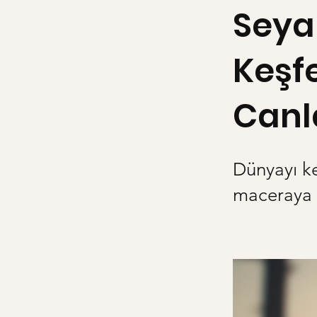
Seyah
Keşf
Canl
Dünyayı ke
maceraya a