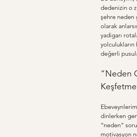
dedenizin o z
şehre neden 
olarak anlars
yadigarı rota
yolculukların
değerli pusula
“Neden O
Keşfetme
Ebeveynlerimi
dinlerken gene
“neden” sorus
motivasyon ney