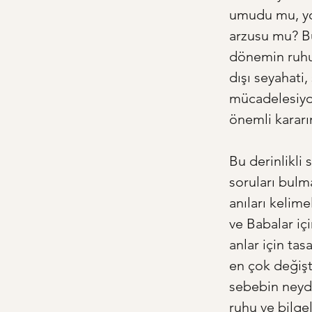
umudu mu, yo
arzusu mu? Bu 
dönemin ruhun
dışı seyahati,
mücadelesiydi.
önemli kararın
Bu derinlikli
soruları bulma
anıları kelim
ve Babalar içi
anlar için tas
en çok değişt
sebebin neydi?
ruhu ve bilgel