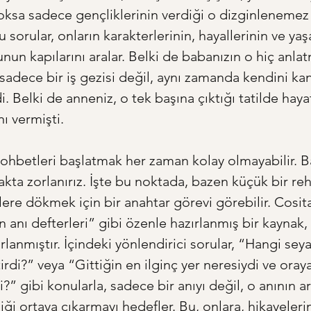
ksa sadece gençliklerinin verdiği o dizginlenemez
sorular, onların karakterlerinin, hayallerinin ve yaşa
un kapılarını aralar. Belki de babanızın o hiç anlat
 sadece bir iş gezisi değil, aynı zamanda kendini ka
 Belki de anneniz, o tek başına çıktığı tatilde haya
ı vermişti.
 sohbetleri başlatmak her zaman kolay olmayabilir. 
kta zorlanırız. İşte bu noktada, bazen küçük bir reh
elere dökmek için bir anahtar görevi görebilir. Cosit
n anı defterleri” gibi özenle hazırlanmış bir kaynak
arlanmıştır. İçindeki yönlendirici sorular, “Hangi sey
irdi?” veya “Gittiğin en ilginç yer neresiydi ve oray
” gibi konularla, sadece bir anıyı değil, o anının a
iği ortaya çıkarmayı hedefler. Bu, onlara, hikayeleri