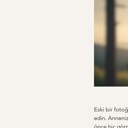
Eski bir foto
edin. Anneniz
önce hiç gör