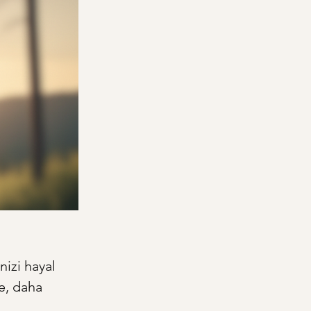
izi hayal 
e, daha 