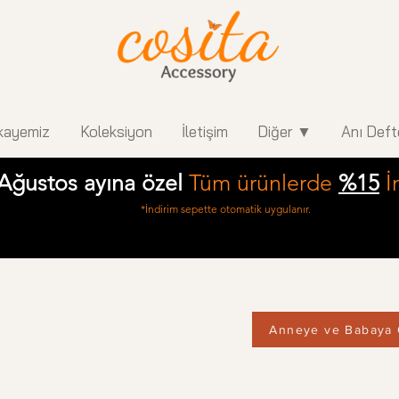
kayemiz
Koleksiyon
İletişim
Diğer ▼
Anı Deft
Ağustos ayına özel
Tüm ürünlerde
%15
İ
*İndirim sepette otomatik uygulanır.
Anneye ve Babaya 