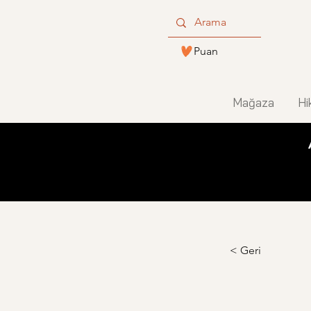
Puan
Mağaza
Hi
< Geri