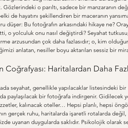
 Gözlerindeki o parıltı, sadece bir manzaranın değil,
belki de hayatını şekillendiren bir maceranın yansım
soru düşer: Bu fotoğrafın arkasındaki hikaye ne? Ora
etti, o yolculuk onu nasıl değiştirdi? Seyahat tutkusu,
örme arzusundan çok daha fazlasıdır; o, kim olduğu
mizi anlatan, nesiller boyu aktarılan sessiz bir mira
 Coğrafyası: Haritalardan Daha Fazl
a seyahat, genellikle yapılacaklar listesindeki bi
a paylaşılacak bir fotoğrafa indirgenir. Gidilecek ye
zetler, kalınacak oteller… Hepsi planlı, hepsi öngörü
n gerçek ruhu, haritalarda işaretli rotalarda değil, 
izde uyanan duygularda saklıdır. Psikolojik olarak se