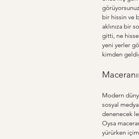
görüyorsunuz.
bir hissin ve 
aklınıza bir 
gitti, ne hiss
yeni yerler g
kimden geldiği
Maceranın
Modern dünyad
sosyal medyad
denenecek lez
Oysa maceranı
yürürken içim