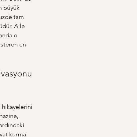
n büyük 
üzde tam 
üdür. Aile 
manda o 
österen en 
ivasyonu 
hikayelerini 
hazine, 
ardındaki 
ayat kurma 