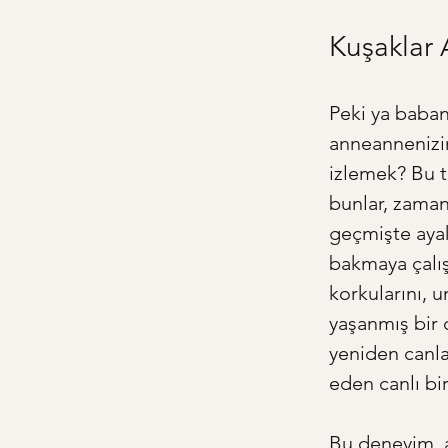
Kuşaklar A
Peki ya babanı
anneannenizin
izlemek? Bu tü
bunlar, zaman
geçmişte aya
bakmaya çalış
korkularını, u
yaşanmış bir 
yeniden canla
eden canlı bir
Bu deneyim, ai