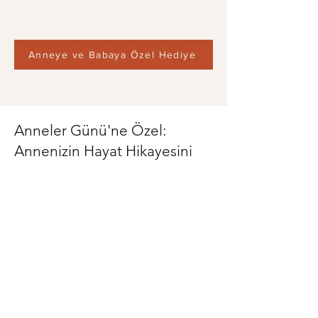
Anneye ve Babaya Özel Hediye
Anneler Günü'ne Özel:
Annenizin Hayat Hikayesini
Kitaplaştırın
Ona verebileceğiniz en değerli
armağan: Kendi sesiyle dolu,
geçmişten geleceğe uzanan bir anı
kitabı.