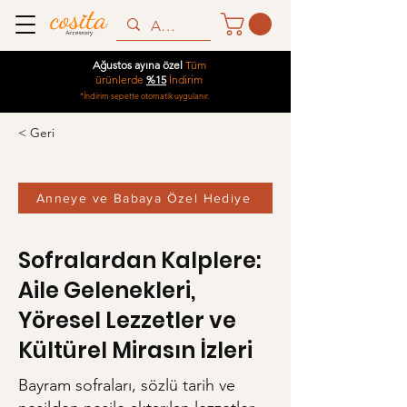
Ağustos ayına özel
Tüm
ürünlerde
%15
İndirim
*İndirim sepette otomatik uygulanır.
< Geri
Anneye ve Babaya Özel Hediye
Sofralardan Kalplere:
Aile Gelenekleri,
Yöresel Lezzetler ve
Kültürel Mirasın İzleri
Bayram sofraları, sözlü tarih ve