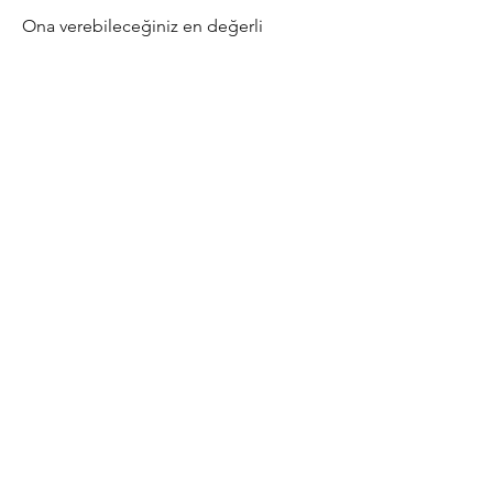
Ona verebileceğiniz en değerli
armağan: Kendi sesiyle dolu,
geçmişten geleceğe uzanan bir anı
kitabı.
Toplumsal Kalıpları Yıkmak:
Cinsiyet Rollerinin Ötesinde
Özgür Bir Yaşam İnşa Etmek
Kadın ve erkeklerin toplumsal
beklentilerin dışına çıkarak kendi
yollarını bulması. Gerçek potansiyelinizi
keşfedin.