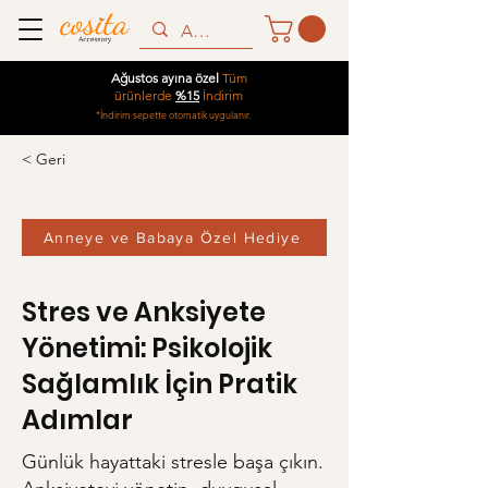
Ağustos ayına özel
Tüm
ürünlerde
%15
İndirim
*İndirim sepette otomatik uygulanır.
< Geri
Anneye ve Babaya Özel Hediye
Stres ve Anksiyete
Yönetimi: Psikolojik
Sağlamlık İçin Pratik
Adımlar
Günlük hayattaki stresle başa çıkın.