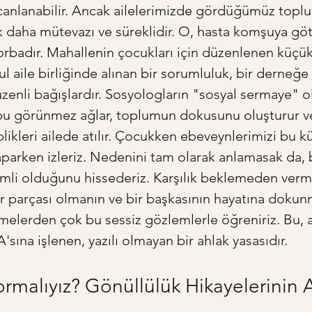
 canlanabilir. Ancak ailelerimizde gördüğümüz toplu
k daha mütevazı ve süreklidir. O, hasta komşuya göt
orbadır. Mahallenin çocukları için düzenlenen küçük
ul aile birliğinde alınan bir sorumluluk, bir derneğe
enli bağışlardır. Sosyologların "sosyal sermaye" o
 bu görünmez ağlar, toplumun dokusunu oluşturur v
likleri ailede atılır. Çocukken ebeveynlerimizi bu küç
aparken izleriz. Nedenini tam olarak anlamasak da, b
mli olduğunu hissederiz. Karşılık beklemeden verm
r parçası olmanın ve bir başkasının hayatına dokun
imelerden çok bu sessiz gözlemlerle öğreniriz. Bu, 
sına işlenen, yazılı olmayan bir ahlak yasasıdır.
malıyız? Gönüllülük Hikayelerinin A