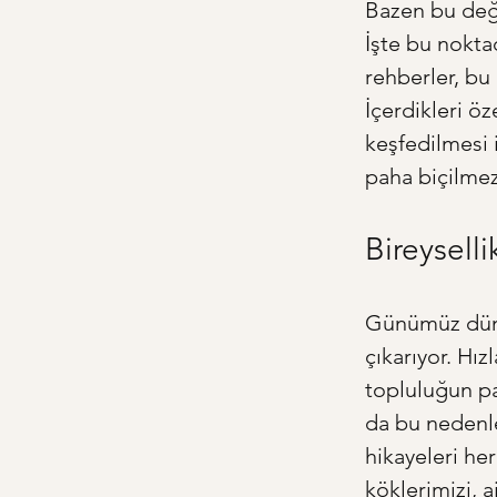
Bazen bu değer
İşte bu noktad
rehberler, bu
İçerdikleri ö
keşfedilmesi i
paha biçilmez
Bireysell
Günümüz dünya
çıkarıyor. Hı
topluluğun pa
da bu nedenle
hikayeleri he
köklerimizi, 