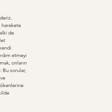
eriz. 
ı harekete 
lki de 
et 
kendi 
ardım etmeyi 
mak, onların 
 Bu sorular, 
ve 
kökenlerine 
ilde 