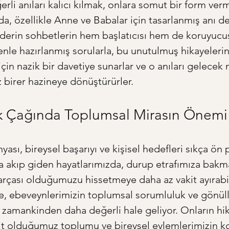
li anıları kalıcı kılmak, onlara somut bir form verme
a, özellikle Anne ve Babalar için tasarlanmış anı def
 derin sohbetlerin hem başlatıcısı hem de koruyucusu
zenle hazırlanmış sorularla, bu unutulmuş hikayelerin
çin nazik bir davetiye sunarlar ve o anıları gelecek ne
 birer hazineye dönüştürürler.
ik Çağında Toplumsal Mirasın Önemi
sı, bireysel başarıyı ve kişisel hedefleri sıkça ön 
zla akıp giden hayatlarımızda, durup etrafımıza bakma
rçası olduğumuzu hissetmeye daha az vakit ayırabi
, ebeveynlerimizin toplumsal sorumluluk ve gönüll
r zamankinden daha değerli hale geliyor. Onların hik
ait olduğumuz toplumu ve bireysel eylemlerimizin kol