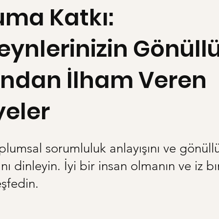
uma Katkı:
ynlerinizin Gönüll
ndan İlham Veren
yeler
plumsal sorumluluk anlayışını ve gönüll
nı dinleyin. İyi bir insan olmanın ve iz 
eşfedin.