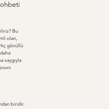
ohbeti 
liriz? Bu 
li olan, 
iç gönüllü 
 daha 
a saygıyla 
ısını 
dan biridir. 