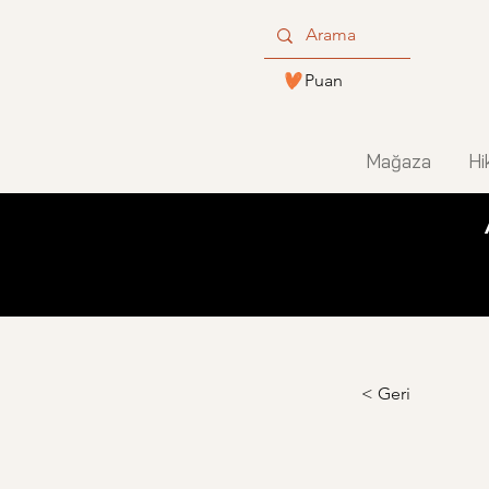
Puan
Mağaza
Hi
< Geri