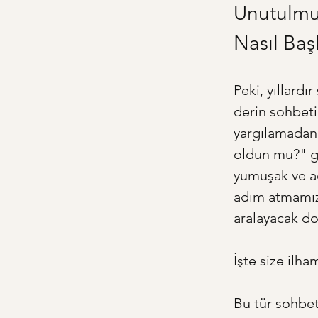
Unutulmuş
Nasıl Baş
Peki, yıllardı
derin sohbeti
yargılamadan,
oldun mu?" gi
yumuşak ve açı
adım atmamızı
aralayacak do
İşte size ilha
Bu tür sohbetl