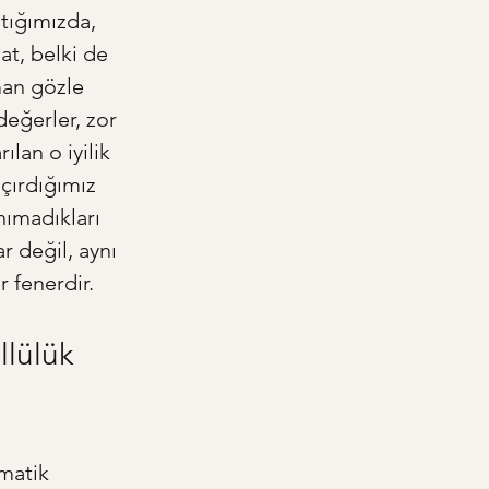
ştığımızda, 
aat, belki de 
man gözle 
değerler, zor 
lan o iyilik 
çırdığımız 
nımadıkları 
r değil, aynı 
 fenerdir.
llülük 
matik 