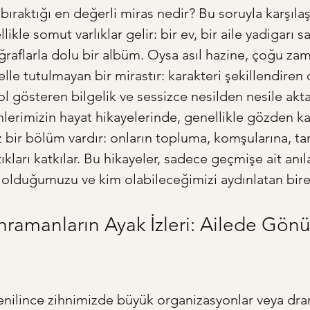
 bıraktığı en değerli miras nedir? Bu soruyla karşıla
likle somut varlıklar gelir: bir ev, bir aile yadigarı s
ğraflarla dolu bir albüm. Oysa asıl hazine, çoğu za
le tutulmayan bir mirastır: karakteri şekillendiren 
 gösteren bilgelik ve sessizce nesilden nesile aktarı
lerimizin hayat hikayelerinde, genellikle gözden ka
 bir bölüm vardır: onların topluma, komşularına, ta
ıkları katkılar. Bu hikayeler, sadece geçmişe ait anıla
lduğumuzu ve kim olabileceğimizi aydınlatan birer
hramanların Ayak İzleri: Ailede Gönü
nilince zihnimizde büyük organizasyonlar veya dra