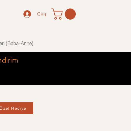
Giriş
eri (Baba-Anne)
ndirim
Özel Hediye