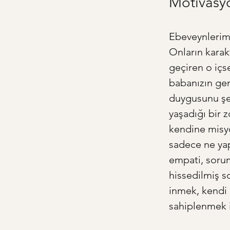
Motivasy
Ebeveynlerimi
Onların karak
geçiren o içs
babanızın gen
duygusunu şek
yaşadığı bir 
kendine misyo
sadece ne yapt
empati, sorum
hissedilmiş s
inmek, kendi 
sahiplenmek iç