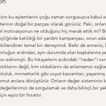
on
zin bu eylemlerini çoğu zaman sorgusuzca kabul ed
terinin doğal bir parçası olarak görürüz. Peki, onlar
el motivasyonun ne olduğunu hiç merak ettik mi? Be
çliğinde katıldığı bir yardım kampanyası, onun adal
illendiren temel bir deneyimdi. Belki de anneniz, 
zorluğun ardından, aynı durumda olan başkalarına y
n edinmişti. Bu hikayelerin ardındaki "neden"i sor
ıklarını değil, kim olduklarını da anlamamızı sağlar.
luluk, minnettarlık gibi soyut kavramları, yaşanmış 
omut anılara dönüştürür. Onların değer sisteminin 
değerlerimizi de sorgulamak ve daha bilinçli bir şek
in eşsiz bir fırsattır.