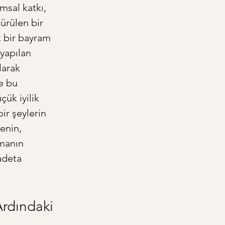
msal katkı, 
ürülen bir 
 bir bayram 
 yapılan 
larak 
e bu 
ük iyilik 
ir şeylerin 
enin, 
manın 
adeta 
rdındaki 