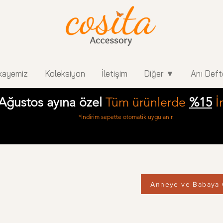
kayemiz
Koleksiyon
İletişim
Diğer ▼
Anı Deft
Ağustos ayına özel
Tüm ürünlerde
%15
İ
*İndirim sepette otomatik uygulanır.
Anneye ve Babaya 