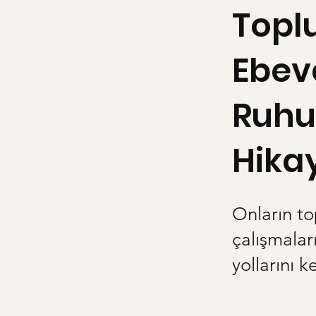
Topl
Ebeve
Ruhu
Hika
Onların to
çalışmaları
yollarını k