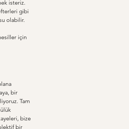
k isteriz. 
terleri gibi 
 olabilir. 
 
siller için 
plana 
ya, bir 
liyoruz. Tam 
ülük 
ayeleri, bize 
ektif bir 