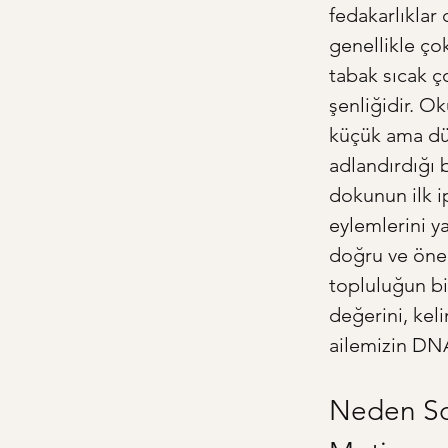
fedakarlıklar
genellikle ço
tabak sıcak ç
şenliğidir. Ok
küçük ama düz
adlandırdığı
dokunun ilk ip
eylemlerini y
doğru ve öne
topluluğun bi
değerini, kel
ailemizin DNA'
Neden Sor