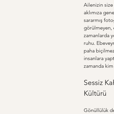
Ailenizin size
aklımıza genel
sararmış foto
görülmeyen, el
zamanlarda yol
ruhu. Ebeveyn
paha biçilmez
insanlara yapt
zamanda kim o
Sessiz Ka
Kültürü
Gönüllülük de