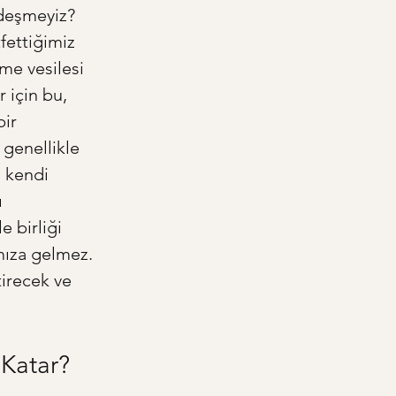
deşmeyiz? 
ettiğimiz 
nme vesilesi 
 için bu, 
ir 
 genellikle 
, kendi 
 
e birliği 
mıza gelmez. 
tirecek ve 
 Katar?