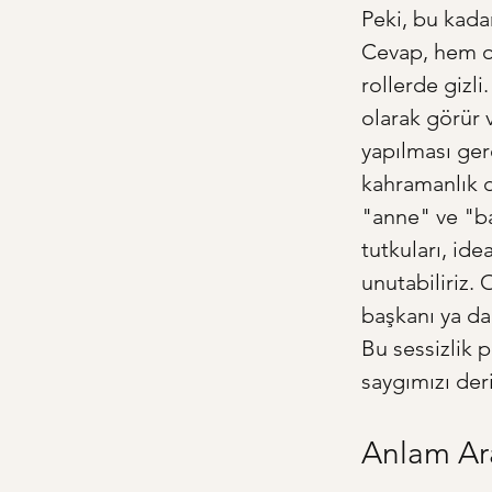
Peki, bu kad
Cevap, hem on
rollerde gizli
olarak görür v
yapılması ger
kahramanlık d
"anne" ve "bab
tutkuları, ide
unutabiliriz. 
başkanı ya da
Bu sessizlik 
saygımızı deri
Anlam Ara