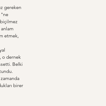
ız gereken 
 "ne 
 biçilmez 
l anlam 
ım etmek, 
 
yal 
z, o dernek 
setti. Belki 
tundu. 
nı zamanda 
ukları birer 