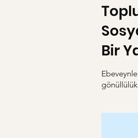
Topl
Sosy
Bir 
Ebeveynler
gönüllülük 