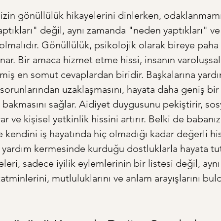
zin gönüllülük hikayelerini dinlerken, odaklanmam
ptıkları" değil, aynı zamanda "neden yaptıkları" ve
 olmalıdır. Gönüllülük, psikolojik olarak bireye paha
nar. Bir amaca hizmet etme hissi, insanın varoluşsa
ilmiş en somut cevaplardan biridir. Başkalarına yard
 sorunlarından uzaklaşmasını, hayata daha geniş bir
 bakmasını sağlar. Aidiyet duygusunu pekiştirir, sos
ar ve kişisel yetkinlik hissini artırır. Belki de babanı
e kendini iş hayatında hiç olmadığı kadar değerli his
 yardım kermesinde kurduğu dostluklarla hayata tu
leri, sadece iyilik eylemlerinin bir listesi değil, ay
tatminlerini, mutluluklarını ve anlam arayışlarını buld