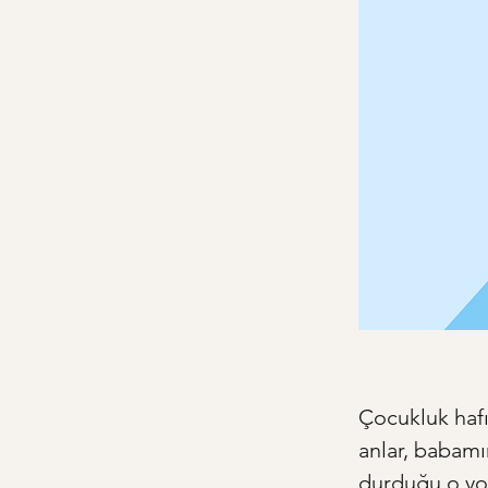
Çocukluk hafı
anlar, babamı
durduğu o yor