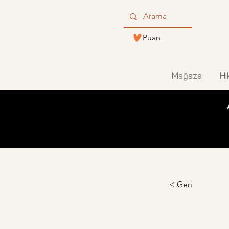
Puan
Mağaza
Hi
< Geri