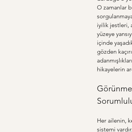
O zamanlar bun
sorgulanmayan
iyilik jestler
yüzeye yansıy
içinde yaşadı
gözden kaçırır
adanmışlıklar
hikayelerin a
Görünmez 
Sorumlul
Her ailenin, 
sistemi vardı