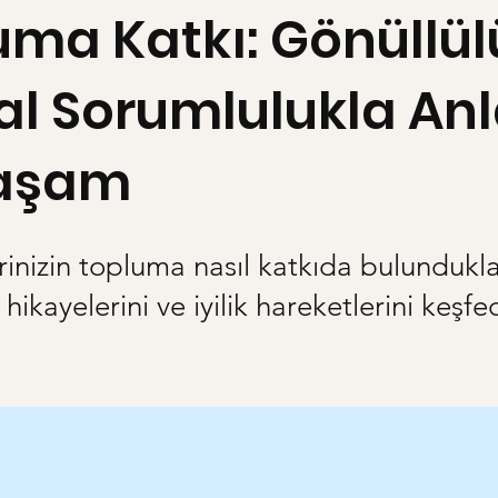
uma Katkı: Gönüllül
al Sorumlulukla An
Yaşam
inizin topluma nasıl katkıda bulunduklar
hikayelerini ve iyilik hareketlerini keşfe