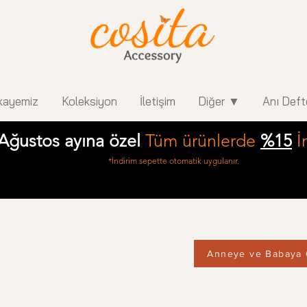
kayemiz
Koleksiyon
İletişim
Diğer ▼
Anı Deft
Ağustos ayına özel
Tüm ürünlerde
%15
İ
*İndirim sepette otomatik uygulanır.
Anneye ve Babaya 