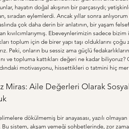
lar, hayatın doğal akışının bir parçasıydı; yetişkinle
, sıradan eylemlerdi. Ancak yıllar sonra anlıyorum 
i, aslında çok daha derin bir anlatının, bir yaşam felse
an kıvılcımlarıymış. Ebeveynlerimizin sadece bizim i
kları toplum için de birer yapı taşı olduklarını çoğu
ız. Peki, onların bu sessiz ama güçlü fedakarlıklarını
ını ve topluma kattıkları değeri ne kadar biliyoruz? 
rdındaki motivasyonu, hissettikleri o tatmini hiç mer
Miras: Aile Değerleri Olarak Sosyal
uk
kelimelere dökülmemiş bir anayasası, yazılı olmayan 
r. Bu sistem, akşam yemeği sohbetlerinde, zor zama