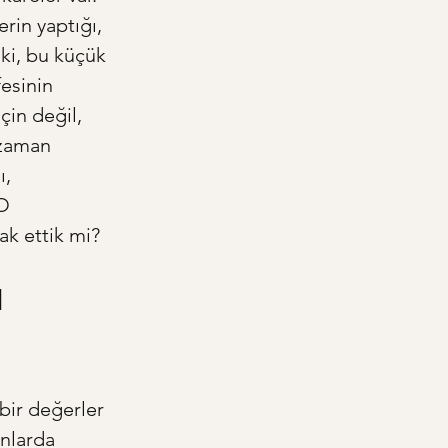
rin yaptığı, 
ki, bu küçük 
fesinin 
çin değil, 
 zaman 
, 
O 
ak ettik mi?
 
bir değerler 
nlarda 