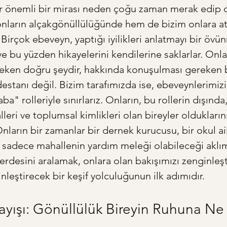
ar önemli bir mirası neden çoğu zaman merak edip 
ların alçakgönüllülüğünde hem de bizim onlara atf
. Birçok ebeveyn, yaptığı iyilikleri anlatmayı bir övü
e bu yüzden hikayelerini kendilerine saklarlar. Onlar
eken doğru şeydir, hakkında konuşulması gereken b
estanı değil. Bizim tarafımızda ise, ebeveynlerimizi
a" rolleriyle sınırlarız. Onların, bu rollerin dışında
alleri ve toplumsal kimlikleri olan bireyler olduklarını
Onların bir zamanlar bir dernek kurucusu, bir okul ail
 sadece mahallenin yardım meleği olabileceği aklı
perdesini aralamak, onlara olan bakışımızı zenginleş
nleştirecek bir keşif yolculuğunun ilk adımıdır.
yışı: Gönüllülük Bireyin Ruhuna Ne