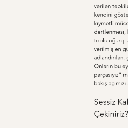
verilen tepki
kendini göste
kıymetli müce
dertlenmesi, 
topluluğun pa
verilmiş en g
adlandırılan, 
Onların bu ey
parçasıyız" me
bakış açımızı 
Sessiz Ka
Çekiniriz