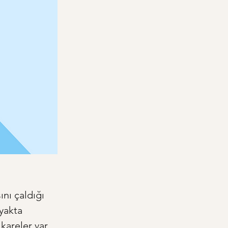
nı çaldığı 
yakta 
areler var. 