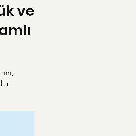
ük ve
lamlı
ını,
din.