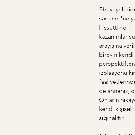
Ebeveynlerimi
sadece "ne ya
hissettikleri"
kazanımlar su
arayışına ver
bireyin kendi
perspektiften
izolasyonu kır
faaliyetlerind
de anneniz, o
Onların hikaye
kendi kişisel 
sığınaktır.