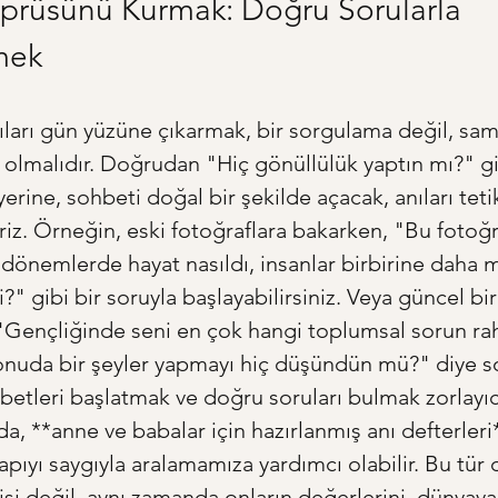
prüsünü Kurmak: Doğru Sorularla 
mek
ıları gün yüzüne çıkarmak, bir sorgulama değil, sam
olmalıdır. Doğrudan "Hiç gönüllülük yaptın mı?" gi
yerine, sohbeti doğal bir şekilde açacak, anıları tet
liriz. Örneğin, eski fotoğraflara bakarken, "Bu fotoğ
 dönemlerde hayat nasıldı, insanlar birbirine daha m
" gibi bir soruyla başlayabilirsiniz. Veya güncel bi
 "Gençliğinde seni en çok hangi toplumsal sorun rah
nuda bir şeyler yapmayı hiç düşündün mü?" diye sor
etleri başlatmak ve doğru soruları bulmak zorlayıcı 
a, **anne ve babalar için hazırlanmış anı defterleri*
apıyı saygıyla aralamamıza yardımcı olabilir. Bu tür d
i değil, aynı zamanda onların değerlerini, dünyaya