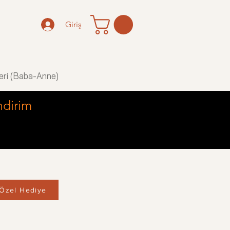
Giriş
eri (Baba-Anne)
ndirim
Özel Hediye