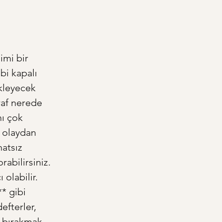
imi bir 
bi kapalı 
ikleyecek 
raf nerede 
ı çok 
r olaydan 
atsız 
abilirsiniz. 
olabilir. 
* gibi 
efterler, 
 bırakmak 