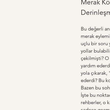
Merak Kö
Derinleş
Bu değerli an
merak eylemi 
uçlu bir soru 
yollar bulabi
çekilmişti? O
yardım ederdi?
yola çıkarak,
ederdi? Bu ko
Bazen bu sohb
İşte bu noktad
rehberler, o k
sadece geçmiş