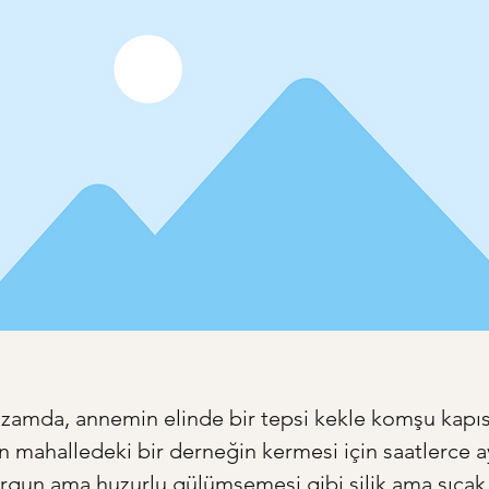
zamda, annemin elinde bir tepsi kekle komşu kapısı
n mahalledeki bir derneğin kermesi için saatlerce a
gun ama huzurlu gülümsemesi gibi silik ama sıcak k