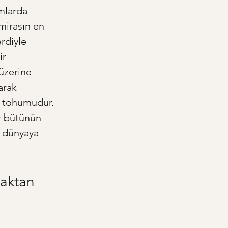
mlarda 
mirasın en 
rdiyle 
r 
üzerine 
arak 
lk tohumudur. 
r bütünün 
e dünyaya 
aktan 