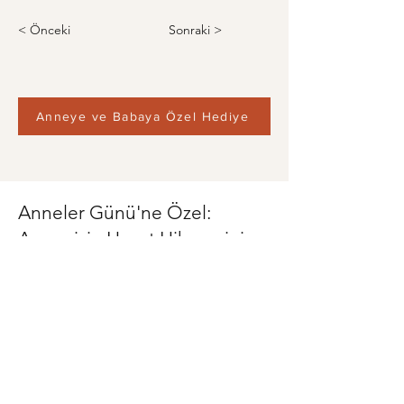
< Önceki
Sonraki >
Anneye ve Babaya Özel Hediye
Anneler Günü'ne Özel:
Annenizin Hayat Hikayesini
Kitaplaştırın
Ona verebileceğiniz en değerli
armağan: Kendi sesiyle dolu,
geçmişten geleceğe uzanan bir anı
kitabı.