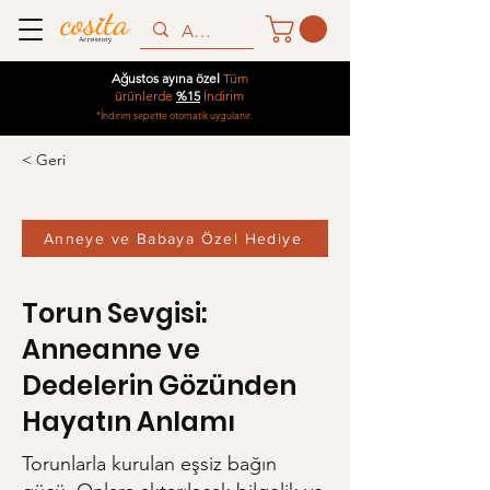
Ağustos ayına özel
Tüm
ürünlerde
%15
İndirim
*İndirim sepette otomatik uygulanır.
< Geri
Anneye ve Babaya Özel Hediye
Torun Sevgisi:
Anneanne ve
Dedelerin Gözünden
Hayatın Anlamı
Torunlarla kurulan eşsiz bağın