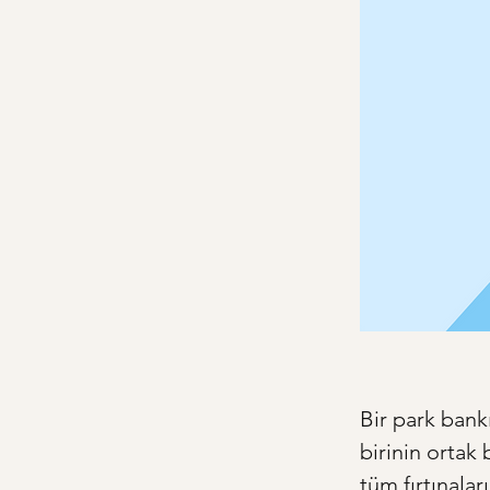
Bir park bankı
birinin ortak 
tüm fırtınala