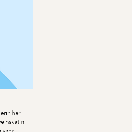
erin her 
ve hayatın 
n yana 