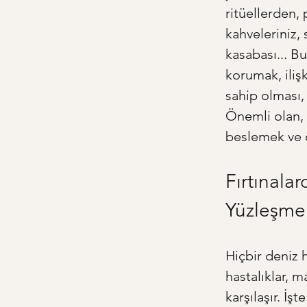
ritüellerden, 
kahveleriniz, 
kasabası... B
korumak, ilişk
sahip olması, i
Önemli olan, b
beslemek ve 
Fırtınala
Yüzleşme
Hiçbir deniz 
hastalıklar, ma
karşılaşır. İşt