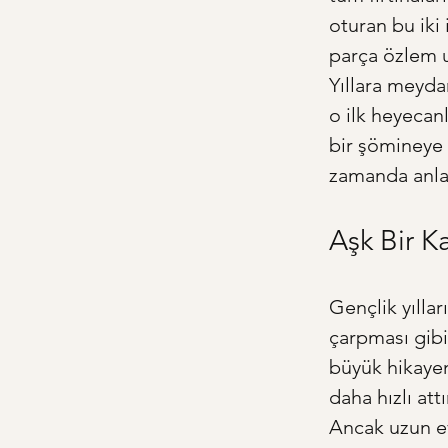
oturan bu iki
parça özlem u
Yıllara meydan
o ilk heyecanl
bir şömineye 
zamanda anlaml
Aşk Bir K
Gençlik yılla
çarpması gibi 
büyük hikayeni
daha hızlı att
Ancak uzun evl