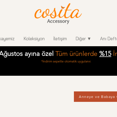
kayemiz
Koleksiyon
İletişim
Diğer ▼
Anı Deft
Ağustos ayına özel
Tüm ürünlerde
%15
İ
*İndirim sepette otomatik uygulanır.
Anneye ve Babaya 