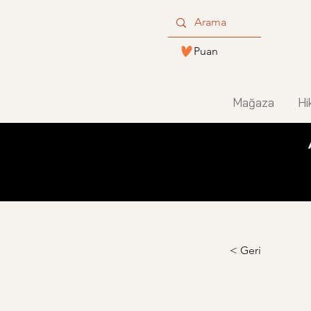
Puan
Mağaza
Hi
< Geri