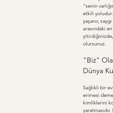
"senin varlığ
etkili yoludur
yaşanır, saygı
arasındaki en
yitirdiğinizde
olursunuz.
"Biz" Ola
Dünya K
Sağlıklı bir e
erimesi demek
kimliklerini k
yaratmasıdır. 