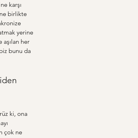
ine karşı 
e birlikte 
kronize 
latmak yerine 
 aşılan her 
biz bunu da 
niden 
rüz ki, ona 
ayı 
n çok ne 