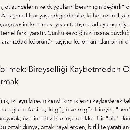
ın, düşüncelerin ve duyguların benim için değerli" 
. Anlaşmazlıklar yaşandığında bile, ki her uzun ilişk
 çerçevesini korumak, yıkıcı tartışmalarla yapıcı diya
 temel farkı yaratır. Çünkü sevdiğiniz insana duyduğ
, aranızdaki köprünün taşıyıcı kolonlarından birini 
bilmek: Bireyselliği Kaybetmeden Or
urmak
vlilik, iki ayrı bireyin kendi kimliklerini kaybederek t
 değildir. Aksine, iki güçlü ve özgün bireyin, "ben
oruyarak, üzerine titizlikle inşa ettikleri bir "biz" dün
Bu ortak dünya, ortak hayallerden, birlikte yaratılan