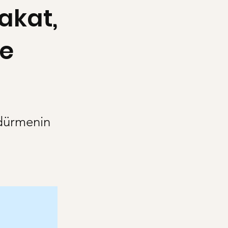
dakat,
le
rdürmenin