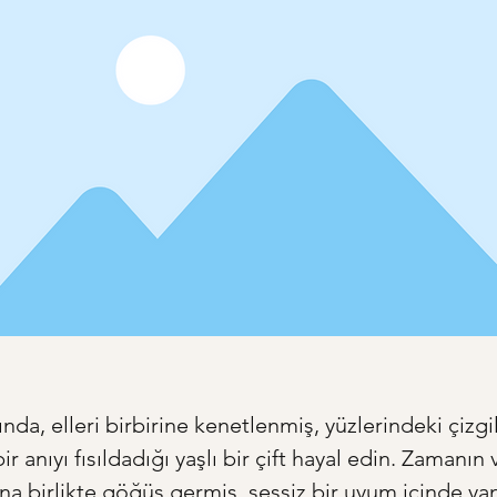
nda, elleri birbirine kenetlenmiş, yüzlerindeki çizgil
bir anıyı fısıldadığı yaşlı bir çift hayal edin. Zamanın 
rına birlikte göğüs germiş, sessiz bir uyum içinde ya