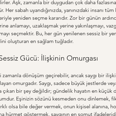
lirler. Aşk, zamanla bir duygudan çok daha fazlasına, 
r. Her sabah uyandığınızda, yanınızdaki insanı tüm k
riyle yeniden seçme kararıdır. Zor bir günün ardın
rine anlamayı, uzaklaşmak yerine yakınlaşmayı, va
mayı seçmektir. Bu, her gün yenilenen sessiz bir ye
lini oluşturan en sağlam tuğladır.
Sessiz Gücü: İlişkinin Omurgası
i zamanla dönüşüm geçirebilir, ancak saygı bir ilişki
layan omurgadır. Saygı, sadece büyük jestlerde vey
a çıkan bir şey değildir; gündelik hayatın en küçük d
tumdur. Eşinizin sözünü kesmeden onu dinlemek, fiki
rklı olsa bile değer vermek, onun kişisel alanına, ho
ına hürmet göstermek, saygının en somut ifadeleridir