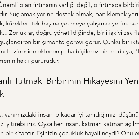
nemli olan fırtınanın varlığı değil, o fırtınada birbir
ırdır. Suçlamak yerine destek olmak, paniklemek yerin
 kürekleri tek başına çekmeye çalışmak yerine sen
.. Zorluklar, doğru yönetildiğinde, bir ilişkiyi zayıf
üçlendiren bir çimento görevi görür. Çünkü birlikte
anı hazinesine eklenen paha biçilmez bir madalya, "
enin haklı gururudur.
nlı Tutmak: Birbirinin Hikayesini Ye
k
e, yanımızdaki insanı o kadar iyi tanıdığımızı düşünü
zı yitirebiliriz. Oysa her insan, katman katman açılm
n bir kitaptır. Eşinizin çocukluk hayali neydi? Onu e