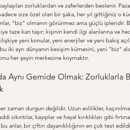
paylaşılan zorluklardan ve zaferlerden beslenir. Paza
sadece size özel olan bir şaka, her yıl gittiğiniz o kü
unlar, "biz" olmanın görünmez ama güçlü ipleridir. Bi
iye taze kan taşır; kişinin kendi ilgi alanlarına ve he
lişkiye yeni konular, yeni enerjiler ve yeni bakış açıla
u iki ayrı dünyanın kesişim kümesini, yani "biz" ala
onu her şeyin merkezine koymaktır.
rda Aynı Gemide Olmak: Zorluklarla Bi
k
her zaman durgun değildir. Uzun evlilikler, kaçınılma
ddi sıkıntılar, kayıplar ve hayal kırıklıkları gibi fırtına
e bu anlar, bir çiftin dayanıklılığının en çok test edildi