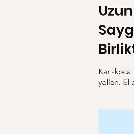
Uzun 
Saygı
Birl
Karı-koca 
yolları. El