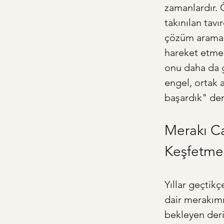
zamanlardır. Ö
takınılan tav
çözüm aramak,
hareket etmek.
onu daha da g
engel, ortak 
başardık" dem
Merakı Ca
Keşfetme
Yıllar geçtikç
dair merakımı
bekleyen deri