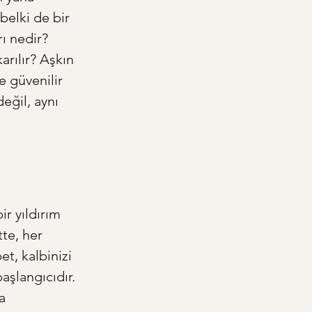
belki de bir 
ı nedir? 
arılır? Aşkın 
e güvenilir 
eğil, aynı 
r yıldırım 
te, her 
et, kalbinizi 
aşlangıcıdır. 
a 