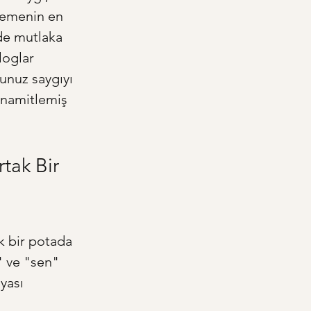
demenin en 
ide mutlaka 
loglar 
unuz saygıyı 
dinamitlemiş 
tak Bir 
ek bir potada 
" ve "sen" 
yası 
 