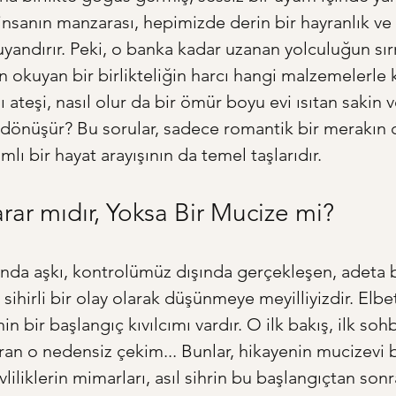
 insanın manzarası, hepimizde derin bir hayranlık ve 
yandırır. Peki, o banka kadar uzanan yolculuğun sırr
 okuyan bir birlikteliğin harcı hangi malzemelerle k
ı ateşi, nasıl olur da bir ömür boyu evi ısıtan sakin v
dönüşür? Bu sorular, sadece romantik bir merakın d
ı bir hayat arayışının da temel taşlarıdır.
arar mıdır, Yoksa Bir Mucize mi?
rında aşkı, kontrolümüz dışında gerçekleşen, adeta bi
sihirli bir olay olarak düşünmeye meyilliyizdir. Elbet
n bir başlangıç kıvılcımı vardır. O ilk bakış, ilk sohb
ıran o nedensiz çekim... Bunlar, hikayenin mucizevi b
iliklerin mimarları, asıl sihrin bu başlangıçtan sonr