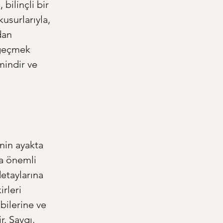
bilinçli bir 
usurlarıyla, 
dan 
zgeçmek 
mindir ve 
nin ayakta 
a önemli 
etaylarına 
rleri 
bilerine ve 
. Saygı, 