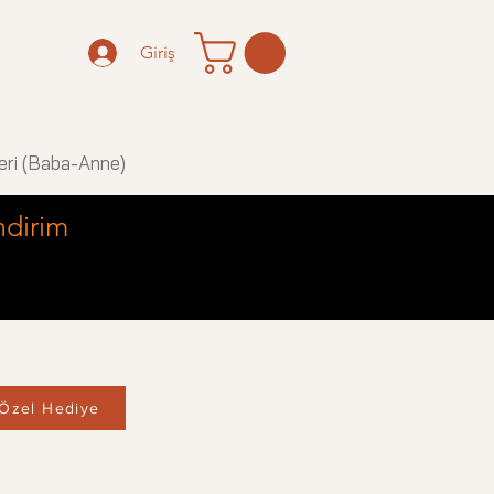
Giriş
eri (Baba-Anne)
ndirim
Özel Hediye