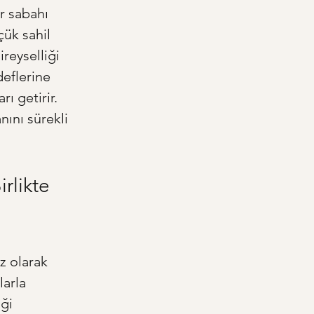
r sabahı 
çük sahil 
reyselliği 
deflerine 
rı getirir. 
nını sürekli 
rlikte 
z olarak 
larla 
ği 