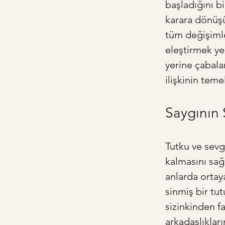
başladığını bi
karara dönüşü
tüm değişimle
eleştirmek ye
yerine çabala
ilişkinin teme
Saygının 
Tutku ve sevg
kalmasını sağ
anlarda ortay
sinmiş bir tu
sizinkinden fa
arkadaşlıklar