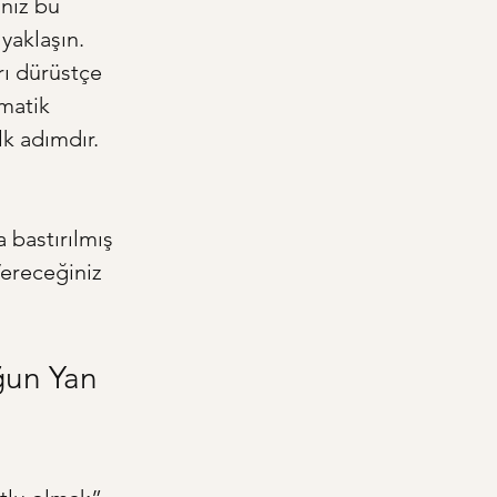
nız bu 
yaklaşın. 
ı dürüstçe 
matik 
k adımdır. 
a bastırılmış 
Vereceğiniz 
ğun Yan 