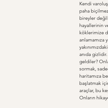
Kendi varoluş
paha biçilmez 
bireyler değil
hayallerinin v
köklerimize d
anlamamıza ya
yakınımızdaki
anıda gizlidir
geldiler? Onla
sormak, sadec
haritamıza bek
başlatmak içi
araçlar, bu k
Onların hikay