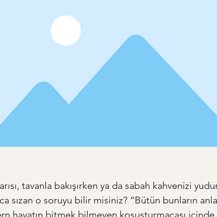
arısı, tavanla bakışırken ya da sabah kahvenizi yud
lca sızan o soruyu bilir misiniz? “Bütün bunların anl
n hayatın bitmek bilmeyen koşuşturmacası içinde, 