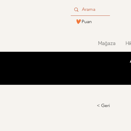
Puan
Mağaza
Hi
< Geri