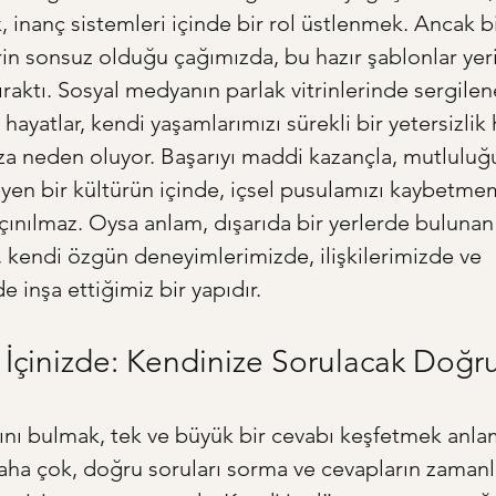
 inanç sistemleri içinde bir rol üstlenmek. Ancak bi
in sonsuz olduğu çağımızda, bu hazır şablonlar yer
ıraktı. Sosyal medyanın parlak vitrinlerinde sergilen
yatlar, kendi yaşamlarımızı sürekli bir yetersizlik h
 neden oluyor. Başarıyı maddi kazançla, mutluluğu 
leyen bir kültürün içinde, içsel pusulamızı kaybetme
ınılmaz. Oysa anlam, dışarıda bir yerlerde bulunan 
e, kendi özgün deneyimlerimizde, ilişkilerimizde ve 
 inşa ettiğimiz bir yapıdır.
 İçinizde: Kendinize Sorulacak Doğr
nı bulmak, tek ve büyük bir cevabı keşfetmek anla
ha çok, doğru soruları sorma ve cevapların zamanl