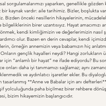
sal sorgulamalarımızı yaparken, genellikle gözden 
bir kaynak vardır: aile tarihimiz. Bizler, boşlukta va
iz. Bizden önceki nesillerin hikayelerinin, mücadelel
e bilgeliklerinin birer uzantısıyız. Hayat amacımızı a
önmek, kendi kimliğimizin ve değerlerimizin nasıl şe
rdımcı olur. Bazen en derin cevaplar, kendi içimizd
lerin, örneğin annemizin veya babamızın hiç anlatma
. Onların gençlik hayalleri neydi? Hangi zorlukların 
r için “anlamlı bir hayat” ne ifade ediyordu? Bu sor
e onları daha iyi tanımamızı sağlamaz; aynı zamand
lenmedik ve aydınlatıcı işaretler ekler. Bu diyalogla
n tasarlanmış **Anne ve Babalar için anı defterleri**
eşif yolculuğunda paha biçilmez birer rehbere dönüşe
esi, bizim hikayemizin başlangıcıdır.