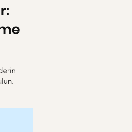
r:
tme
derin
ulun.