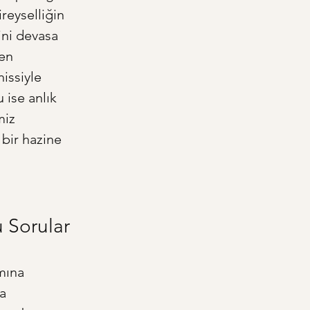
reyselliğin 
ini devasa 
en 
issiyle 
ise anlık 
miz 
bir hazine 
u Sorular
mına 
a 