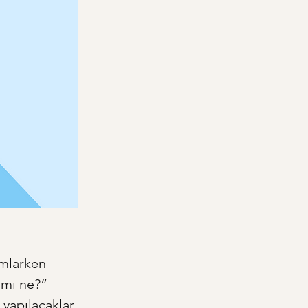
umlarken 
amı ne?” 
yapılacaklar 