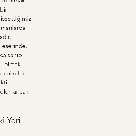
tlu olmak” 
bir 
issettiğimiz 
zamanlarda 
dır. 
ı eserinde, 
ca sahip 
u olmak 
n bile bir 
tir. 
olur, ancak 
i Yeri