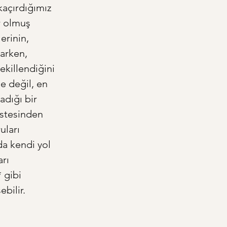
kaçırdığımız 
r olmuş 
erinin, 
rarken, 
killendiğini 
e değil, en 
dığı bir 
üstesinden 
uları 
a kendi yol 
rı 
 gibi 
bilir. 