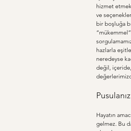
hizmet etmek,
ve seçenekler
bir boşluğa b
“mükemmel” ha
sorgulamamıza
hazlarla eşit
neredeyse kaç
değil, içerid
değerlerimizde
Pusulanız
Hayatın amacı
gelmez. Bu da