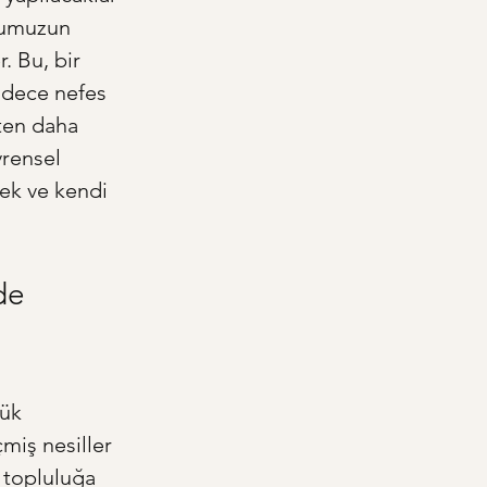
uhumuzun 
. Bu, bir 
sadece nefes 
ten daha 
vrensel 
mek ve kendi 
de 
ük 
miş nesiller 
 topluluğa 