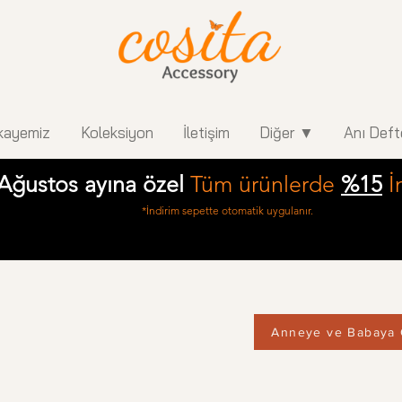
kayemiz
Koleksiyon
İletişim
Diğer ▼
Anı Deft
Ağustos ayına özel
Tüm ürünlerde
%15
İ
*İndirim sepette otomatik uygulanır.
Anneye ve Babaya 