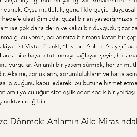
 sıkça düştüğümüz bir yanılgı var: Amacımızın “mu
etmek. Oysa mutluluk, genellikle geçici duygusal 
 hedefe ulaştığımızda, güzel bir an yaşadığımızda h
am ise çok daha derin ve kalıcı bir duygudur; zor 
anma gücü veren, acılarımıza bir mana katan bir çapa
ikiyatrist Viktor Frankl, “İnsanın Anlam Arayışı” adl
llarda bile hayata tutunmayı sağlayan şeyin, bir ama
u vurgular. Anlamlı bir yaşam sürmek, her an mutl
. Aksine, zorlukların, sorumlulukların ve hatta acını
ası olduğunu kabul ederek, bu bütüne hizmet etmek
anlamlı yolculuğun size eşlik eden sadık bir yoldaşı 
ış noktası değildir.
ze Dönmek: Anlamın Aile Mirasındak