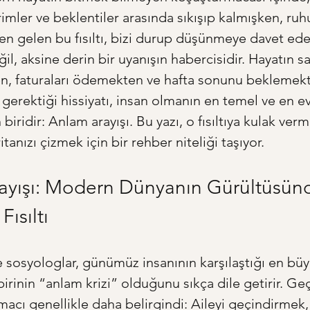
dirimler ve beklentiler arasında sıkışıp kalmışken, r
en gelen bu fısıltı, bizi durup düşünmeye davet eder
ğil, aksine derin bir uyanışın habercisidir. Hayatın 
en, faturaları ödemekten ve hafta sonunu beklemek
 gerektiği hissiyatı, insan olmanın en temel ve en e
 biridir: Anlam arayışı. Bu yazı, o fısıltıya kulak ver
itanızı çizmek için bir rehber niteliği taşıyor.
ayışı: Modern Dünyanın Gürültüsün
ısıltı
e sosyologlar, günümüz insanının karşılaştığı en büy
irinin “anlam krizi” olduğunu sıkça dile getirir. Geç
amacı genellikle daha belirgindi: Aileyi geçindirmek,