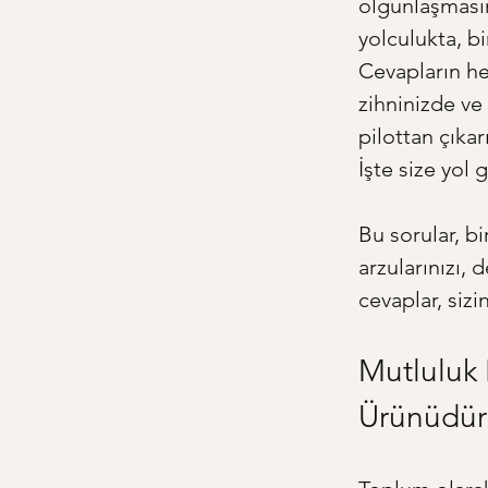
olgunlaşmasın
yolculukta, bi
Cevapların he
zihninizde ve
pilottan çıka
İşte size yol 
Bu sorular, bi
arzularınızı, 
cevaplar, sizin
Mutluluk 
Ürünüdür