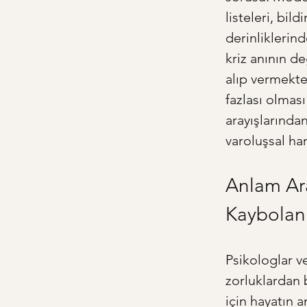
listeleri, bil
derinliklerind
kriz anının de
alıp vermekt
fazlası olması
arayışlarından
varoluşsal har
Anlam Ar
Kaybolan F
Psikologlar v
zorluklardan b
için hayatın 