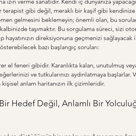
a izin verme sanatıdır. Kendi iç dünyanıza yapacağı
r terapist gibi değil, meraklı bir kaşif gibi kendinize 
men gelmesini beklemeyin; önemli olan, bu sorular
 kalbinizde taşımaktır. Bu sorgulama süreci, sizi oto
rıp hayatınızın direksiyonuna geçmenizi sağlayacak il
gösterebilecek bazı başlangıç soruları:
rer el feneri gibidir. Karanlıkta kalan, unutulmuş vey
değerlerinizi ve tutkularınızı aydınlatmaya başlarlar. 
 kişisel anlam haritanızın ilk çizimleridir.
Bir Hedef Değil, Anlamlı Bir Yolculu