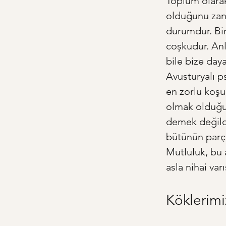
Toplum olarak
olduğunu zann
durumdur. Bir
coşkudur. Anl
bile bize day
Avusturyalı ps
en zorlu koşu
olmak olduğun
demek değildir
bütünün parç
Mutluluk, bu 
asla nihai var
Köklerimi