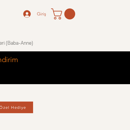
Giriş
eri (Baba-Anne)
ndirim
Özel Hediye