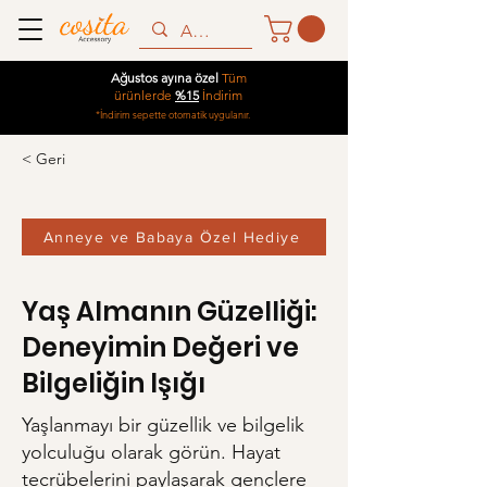
Ağustos ayına özel
Tüm
ürünlerde
%15
İndirim
*İndirim sepette otomatik uygulanır.
< Geri
Anneye ve Babaya Özel Hediye
Yaş Almanın Güzelliği:
Deneyimin Değeri ve
Bilgeliğin Işığı
Yaşlanmayı bir güzellik ve bilgelik
yolculuğu olarak görün. Hayat
tecrübelerini paylaşarak gençlere