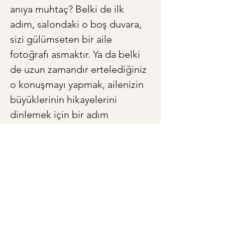
anıya muhtaç? Belki de ilk 
adım, salondaki o boş duvara, 
sizi gülümseten bir aile 
fotoğrafı asmaktır. Ya da belki 
de uzun zamandır ertelediğiniz 
o konuşmayı yapmak, ailenizin 
büyüklerinin hikayelerini 
dinlemek için bir adım 
atmaktır. Unutmayın, en güzel 
evler, içinde mutlu anılar 
biriktirilenlerdir.
< Önceki
Sonraki >