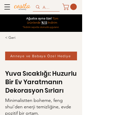
Ağustos ayına özel
Tüm
ürünlerde
%15
İndirim
*İndirim sepette otomatik uygulanır.
< Geri
Anneye ve Babaya Özel Hediye
Yuva Sıcaklığı: Huzurlu
Bir Ev Yaratmanın
Dekorasyon Sırları
Minimalistten boheme, feng
shui'den enerji temizliğine, evde
pozitif bir ortam.