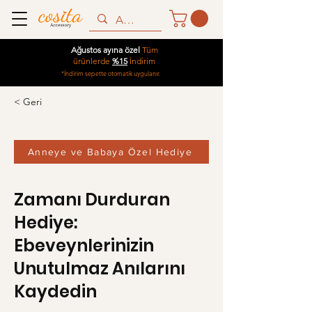
Ağustos ayına özel
Tüm
ürünlerde
%15
İndirim
*İndirim sepette otomatik uygulanır.
< Geri
Anneye ve Babaya Özel Hediye
Zamanı Durduran
Hediye:
Ebeveynlerinizin
Unutulmaz Anılarını
Kaydedin