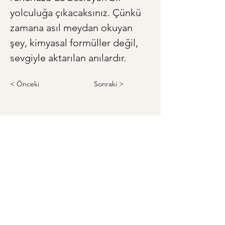
yolculuğa çıkacaksınız. Çünkü 
zamana asıl meydan okuyan 
şey, kimyasal formüller değil, 
sevgiyle aktarılan anılardır.
< Önceki
Sonraki >
Anneye ve Babaya Özel Hediye
Anneler Günü'ne Özel:
Annenizin Hayat Hikayesini
Kitaplaştırın