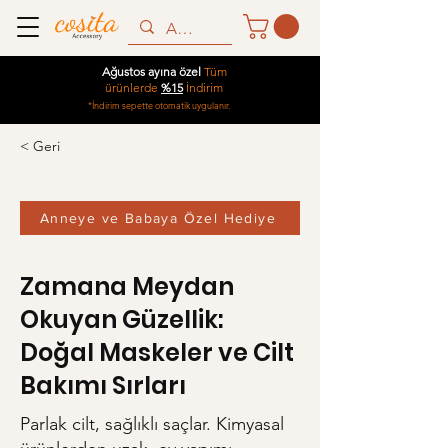
Ağustos ayına özel
Tüm
ürünlerde
%15
İndirim
*İndirim sepette otomatik uygulanır.
< Geri
Anneye ve Babaya Özel Hediye
Zamana Meydan
Okuyan Güzellik:
Doğal Maskeler ve Cilt
Bakımı Sırları
Parlak cilt, sağlıklı saçlar. Kimyasal