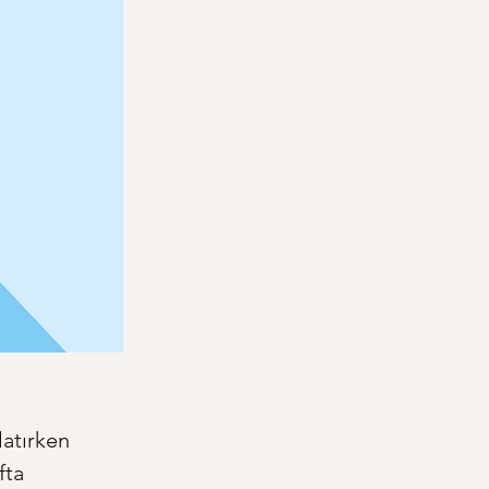
latırken 
fta 