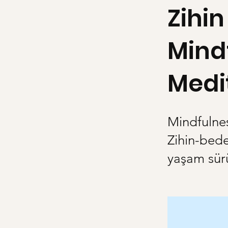
Zihi
Mindf
Medi
Mindfulnes
Zihin-bed
yaşam sür