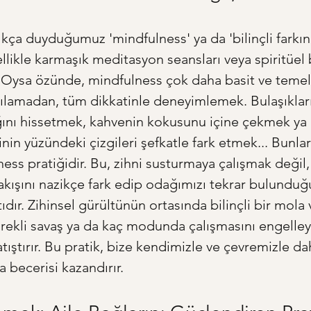
ıkça duyduğumuz 'mindfulness' ya da 'bilinçli farkın
likle karmaşık meditasyon seansları veya spiritüel b
lir. Oysa özünde, mindfulness çok daha basit ve temel
rgılamadan, tüm dikkatinle deneyimlemek. Bulaşıkları
ğını hissetmek, kahvenin kokusunu içine çekmek ya 
inin yüzündeki çizgileri şefkatle fark etmek... Bunlar
ness pratiğidir. Bu, zihni susturmaya çalışmak değil,
 akışını nazikçe fark edip odağımızı tekrar bulundu
ıdır. Zihinsel gürültünün ortasında bilinçli bir mola
rekli savaş ya da kaç modunda çalışmasını engelleye
tıştırır. Bu pratik, bize kendimizle ve çevremizle dah
ma becerisi kazandırır.