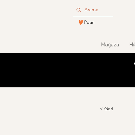
Puan
Mağaza
Hi
< Geri