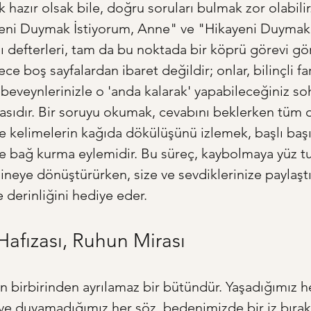
k hazır olsak bile, doğru soruları bulmak zor olabilir
yeni Duymak İstiyorum, Anne" ve "Hikayeni Duymak 
ı defterleri, tam da bu noktada bir köprü görevi gö
ece boş sayfalardan ibaret değildir; onlar, bilinçli fa
ebeveynlerinizle o 'anda kalarak' yapabileceğiniz soh
tasıdır. Bir soruyu okumak, cevabını beklerken tüm d
 kelimelerin kağıda dökülüşünü izlemek, başlı başı
 bağ kurma eylemidir. Bu süreç, kaybolmaya yüz tu
ineye dönüştürürken, size ve sevdiklerinize paylaştı
e derinliğini hediye eder.
afızası, Ruhun Mirası
n birbirinden ayrılamaz bir bütündür. Yaşadığımız h
ve duyamadığımız her söz, bedenimizde bir iz bırakı