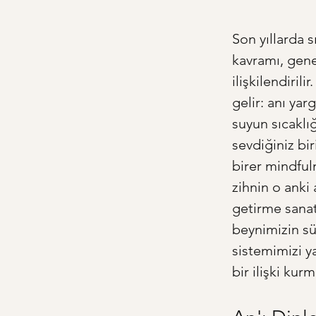
Son yıllarda s
kavramı, genel
ilişkilendiri
gelir: anı ya
suyun sıcaklı
sevdiğiniz bir
birer mindful
zihnin o anki
getirme sanat
beynimizin sü
sistemimizi ya
bir ilişki kur