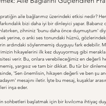
emek: Aile Bağlarını Güçlendiren Pra
 pratiğin aile bağlarımız üzerindeki etkisi nedir? He
 farkındalık bizi daha iyi bir dinleyici yapar. Babanız o
latırken, zihniniz 'bunu daha önce duymuştum' diy
mek yerine, o anki ses tonundaki hüznü, gözlerindeki 
rin ardındaki söylenmemiş duyguyu fark edebilir. M
rimizin hikayelerini ilk kez duyuyormuş gibi merakla 
itesi verir. Bu, onlara verebileceğimiz en değerli 
memiş, yargısız ve tam bir dikkat. Bu tür bir dinleme
sinde, 'Sen önemlisin, hikayen değerli ve ben şu a
adayım' mesajını iletir. İşte bu mesaj, kuşaklar arası
eri inşa eder.
 sohbetleri başlatmak için bir kıvılcıma ihtiyaç duya