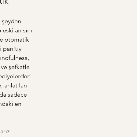
tik
r şeyden 
 eski anısını 
e otomatik 
parıltıyı 
indfulness, 
ve şefkatle 
hediyelerden 
, anlatılan 
nda sadece 
ndaki en 
rız. 