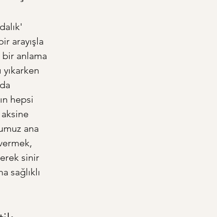
dalık' 
ir arayışla 
 bir anlama 
 yıkarken 
da 
ın hepsi 
 aksine 
ğumuz ana 
 vermek, 
rek sinir 
a sağlıklı 