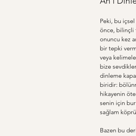
An'ı Dinl
Peki, bu içsel
önce, bilinçli
onuncu kez an
bir tepki ver
veya kelimele
bize sevdikle
dinleme kapas
biridir: bölün
hikayenin öte
senin için bur
sağlam köprül
Bazen bu derin