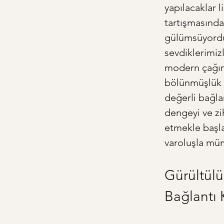
yapılacaklar 
tartışmasında 
gülümsüyordu
sevdiklerimiz
modern çağın 
bölünmüşlük h
değerli bağlar
dengeyi ve z
etmekle başla
varoluşla mü
Gürültülü
Bağlantı