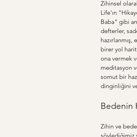
Zihinsel olara
Life'ın "Hika
Baba" gibi an
defterler, sad
hazırlanmış, 
birer yol hari
ona vermek ve
meditasyon ve
somut bir haz
dinginliğini v
Bedenin H
Zihin ve bede
söylediğimiz 