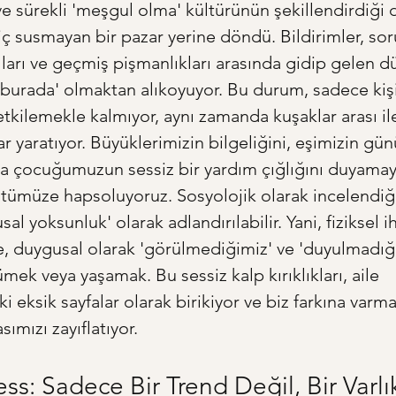
ve sürekli 'meşgul olma' kültürünün şekillendirdiği
hiç susmayan bir pazar yerine döndü. Bildirimler, sor
ları ve geçmiş pişmanlıkları arasında gidip gelen dü
e burada' olmaktan alıkoyuyor. Bu durum, sadece kişi
kilemekle kalmıyor, aynı zamanda kuşaklar arası il
r yaratıyor. Büyüklerimizin bilgeliğini, eşimizin gün
da çocuğumuzun sessiz bir yardım çığlığını duyama
ltümüze hapsoluyoruz. Sosyolojik olarak incelendiğ
l yoksunluk' olarak adlandırılabilir. Yani, fiziksel ih
le, duygusal olarak 'görülmediğimiz' ve 'duyulmadığı
ek veya yaşamak. Bu sessiz kalp kırıklıkları, aile 
i eksik sayfalar olarak birikiyor ve biz farkına varm
ımızı zayıflatıyor.
ss: Sadece Bir Trend Değil, Bir Varlı