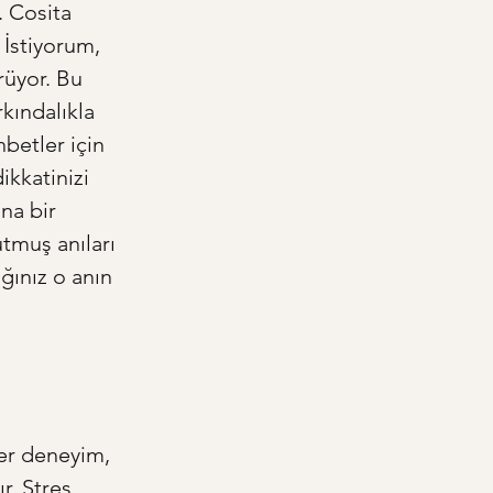
. Cosita 
İstiyorum, 
rüyor. Bu 
rkındalıkla 
betler için 
ikkatinizi 
na bir 
tmuş anıları 
ğınız o anın 
er deneyim, 
r. Stres 