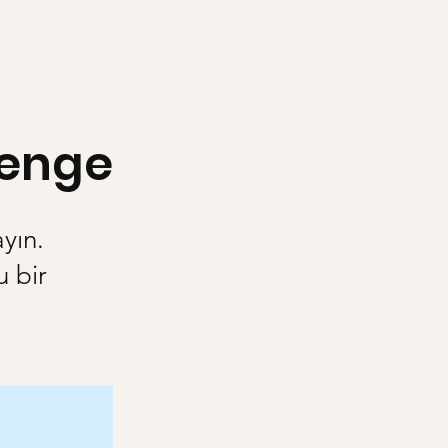
Denge
yın.
 bir