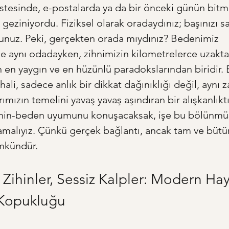
listesinde, e-postalarda ya da bir önceki günün bitm
geziniyordu. Fiziksel olarak oradaydınız; başınızı sal
nuz. Peki, gerçekten orada mıydınız? Bedenimiz 
le aynı odadayken, zihnimizin kilometrelerce uzakta
en yaygın ve en hüzünlü paradokslarından biridir. 
ali, sadece anlık bir dikkat dağınıklığı değil, aynı
ımızın temelini yavaş yavaş aşındıran bir alışkanlıktı
ihin-beden uyumunu konuşacaksak, işe bu bölünmüş
malıyız. Çünkü gerçek bağlantı, ancak tam ve bütün
mkündür.
 Zihinler, Sessiz Kalpler: Modern Hay
 Kopukluğu