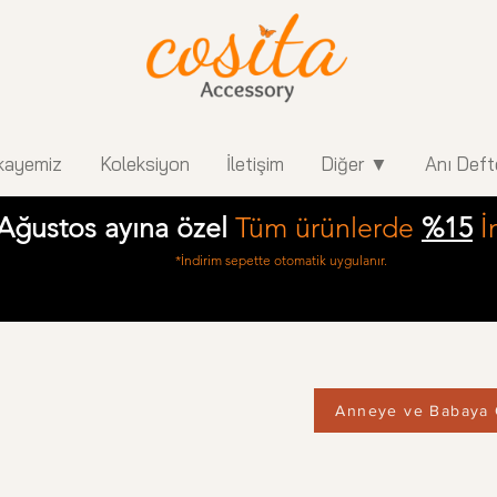
kayemiz
Koleksiyon
İletişim
Diğer ▼
Anı Deft
Ağustos ayına özel
Tüm ürünlerde
%15
İ
*İndirim sepette otomatik uygulanır.
Anneye ve Babaya 