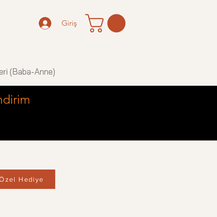
Giriş
eri (Baba-Anne)
ndirim
Özel Hediye