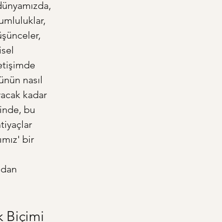
 dünyamızda, 
umluluklar, 
şünceler, 
sel 
etişimde 
ünün nasıl 
yacak kadar 
inde, bu 
tiyaçlar 
mız' bir 
adan 
k Biçimi