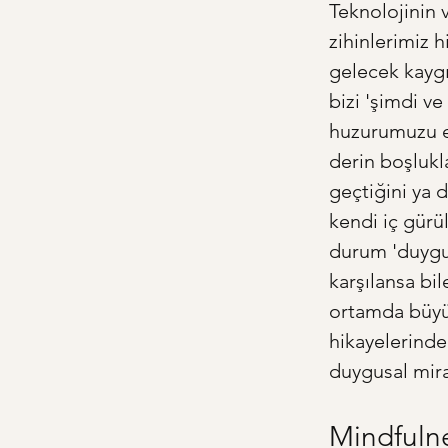
Teknolojinin 
zihinlerimiz 
gelecek kaygı
bizi 'şimdi v
huzurumuzu et
derin boşlukla
geçtiğini ya 
kendi iç gürü
durum 'duygusa
karşılansa bi
ortamda büyüm
hikayelerindek
duygusal miras
Mindfulne