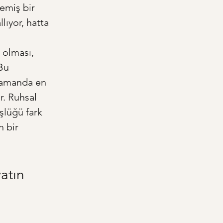
emiş bir 
lıyor, hatta 
 olması, 
Bu 
 zamanda en 
r. Ruhsal 
lüğü fark 
 bir 
atın 