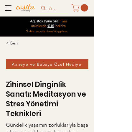
Ağustos ayına özel
Tüm
ürünlerde
%15
İndirim
*İndirim sepette otomatik uygulanır.
< Geri
Anneye ve Babaya Özel Hediye
Zihinsel Dinginlik
Sanatı: Meditasyon ve
Stres Yönetimi
Teknikleri
Gündelik yaşamın zorluklarıyla başa