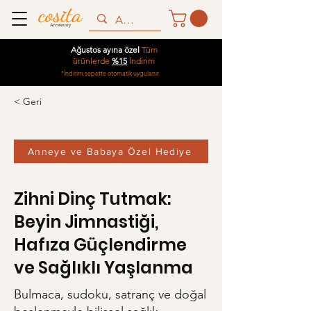
Ağustos ayına özel
Tüm
ürünlerde
%15
İndirim
*İndirim sepette otomatik uygulanır.
< Geri
Anneye ve Babaya Özel Hediye
Zihni Dinç Tutmak:
Beyin Jimnastiği,
Hafıza Güçlendirme
ve Sağlıklı Yaşlanma
Bulmaca, sudoku, satranç ve doğal