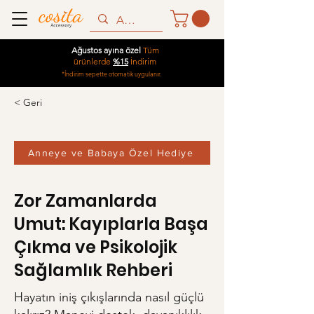
Ağustos ayına özel
Tüm
ürünlerde
%15
İndirim
*İndirim sepette otomatik uygulanır.
< Geri
Anneye ve Babaya Özel Hediye
Zor Zamanlarda
Umut: Kayıplarla Başa
Çıkma ve Psikolojik
Sağlamlık Rehberi
Hayatın iniş çıkışlarında nasıl güçlü