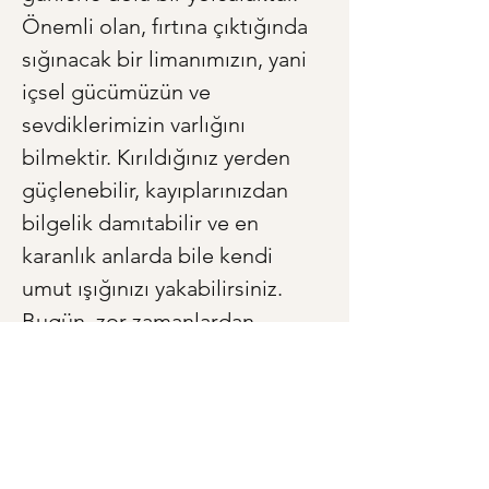
Önemli olan, fırtına çıktığında 
sığınacak bir limanımızın, yani 
içsel gücümüzün ve 
sevdiklerimizin varlığını 
bilmektir. Kırıldığınız yerden 
güçlenebilir, kayıplarınızdan 
bilgelik damıtabilir ve en 
karanlık anlarda bile kendi 
umut ışığınızı yakabilirsiniz. 
Bugün, zor zamanlardan 
geçmiş bir sevdiğinizi 
düşünün. Belki de sadece 
onun hikayesini dinlemek, hem 
ona hem de size, paylaşılan bir 
hikayede saklı olan o eşsiz 