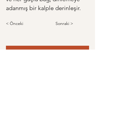
adanmış bir kalple derinleşir.
< Önceki
Sonraki >
Anneye ve Babaya Özel Hediye
Anneler Günü'ne Özel:
Annenizin Hayat Hikayesini
Kitaplaştırın
Ona verebileceğiniz en değerli
armağan: Kendi sesiyle dolu,
geçmişten geleceğe uzanan bir anı