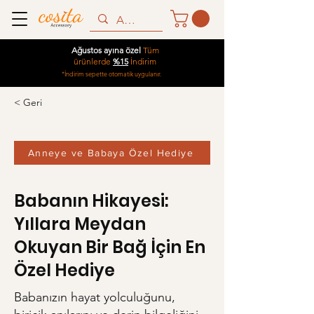
Ağustos ayına özel
Tüm
ürünlerde
%15
İndirim
*İndirim sepette otomatik uygulanır.
< Geri
Anneye ve Babaya Özel Hediye
Babanın Hikayesi:
Yıllara Meydan
Okuyan Bir Bağ İçin En
Özel Hediye
Babanızın hayat yolculuğunu,