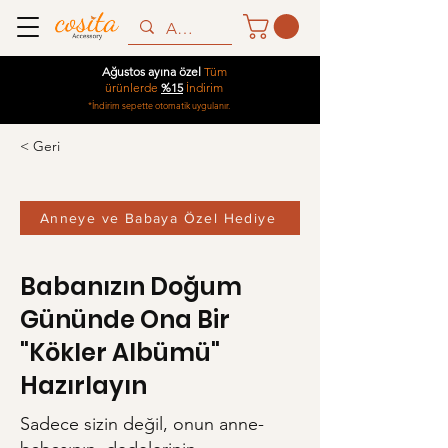
Ağustos ayına özel
Tüm
ürünlerde
%15
İndirim
*İndirim sepette otomatik uygulanır.
< Geri
Anneye ve Babaya Özel Hediye
Babanızın Doğum
Gününde Ona Bir
"Kökler Albümü"
Hazırlayın
Sadece sizin değil, onun anne-