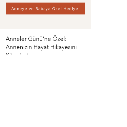
Anneye ve Babaya Özel Hediye
Anneler Günü'ne Özel:
Annenizin Hayat Hikayesini
Kitaplaştırın
Ona verebileceğiniz en değerli
armağan: Kendi sesiyle dolu,
geçmişten geleceğe uzanan bir anı
kitabı.
Toplumsal Kalıpları Yıkmak: