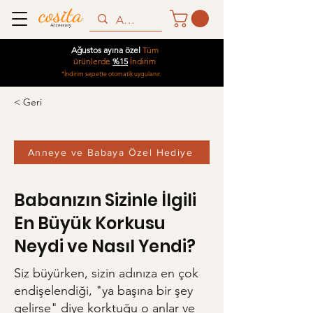
Ağustos ayına özel
Tüm
ürünlerde
%15
İndirim
*İndirim sepette otomatik uygulanır.
< Geri
Anneye ve Babaya Özel Hediye
Babanızın Sizinle İlgili
En Büyük Korkusu
Neydi ve Nasıl Yendi?
Siz büyürken, sizin adınıza en çok
endişelendiği, "ya başına bir şey
gelirse" diye korktuğu o anlar ve