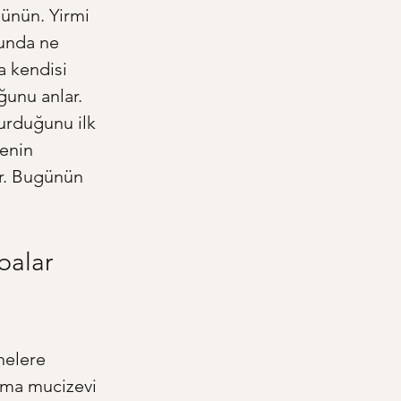
şünün. Yirmi 
ğunda ne 
a kendisi 
ğunu anlar. 
urduğunu ilk 
enin 
r. Bugünün 
balar 
nelere 
ama mucizevi 