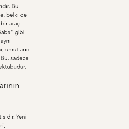
ıdır. Bu 
e, belki de 
bir araç 
Baba" gibi 
aynı 
, umutlarını 
. Bu, sadece 
mektubudur.
rının 
sıdır. Yeni 
i, 