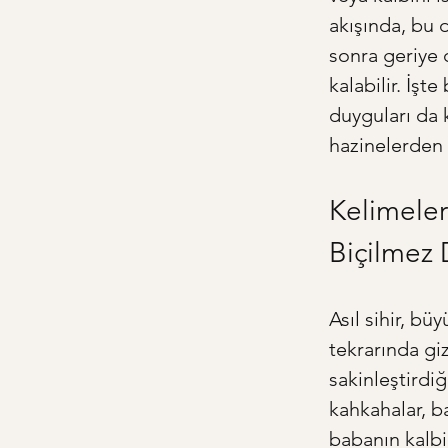
akışında, bu d
sonra geriye 
kalabilir. İşt
duyguları da 
hazinelerden b
Kelimeler
Biçilmez 
Asıl sihir, bü
tekrarında gi
sakinleştirdiğ
kahkahalar, b
babanın kalbi