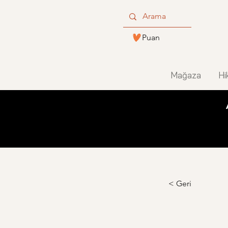
Puan
Mağaza
Hi
< Geri