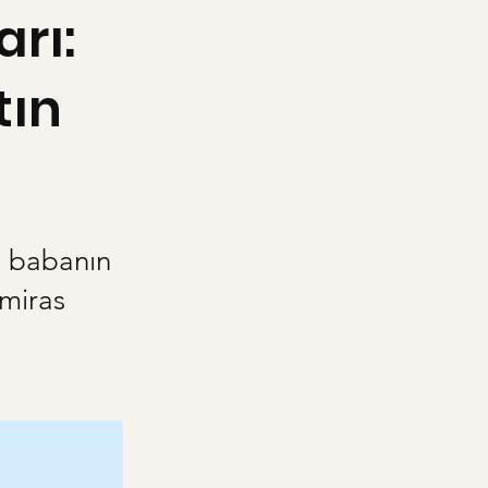
arı:
tın
ni babanın
 miras