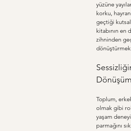
yüzüne yayılan
korku, hayran
geçtiği kutsal
kitabının en d
zihninden geç
dönüştürme
Sessizliğ
Dönüşü
Toplum, erkek
olmak gibi rol
yaşam deneyim
parmağını sık