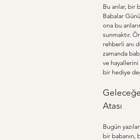
Bu anlar, bir 
Babalar Günü'
ona bu anları
sunmaktır. Ör
rehberli anı d
zamanda babal
ve hayallerini
bir hediye de
Geleceğe 
Atası
Bugün yazılan 
bir babanın, b