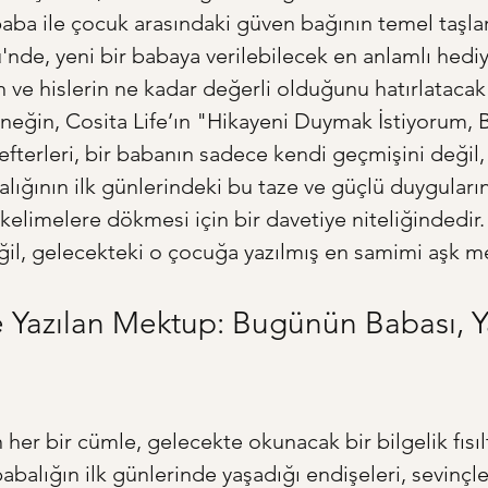
baba ile çocuk arasındaki güven bağının temel taşlar
nde, yeni bir babaya verilebilecek en anlamlı hediy
n ve hislerin ne kadar değerli olduğunu hatırlatacak 
neğin, Cosita Life’ın "Hikayeni Duymak İstiyorum, 
efterleri, bir babanın sadece kendi geçmişini değil, 
ığının ilk günlerindeki bu taze ve güçlü duygularını
 kelimelere dökmesi için bir davetiye niteliğindedir
ğil, gelecekteki o çocuğa yazılmış en samimi aşk 
Yazılan Mektup: Bugünün Babası, Ya
her bir cümle, gelecekte okunacak bir bilgelik fısıltı
abalığın ilk günlerinde yaşadığı endişeleri, sevinçler