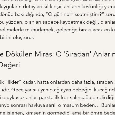
uyguların detayları silikleşir, anıların keskinliği yumu
dönüp bakıldığında, “O gün ne hissetmiştim?” soru
e bu yüzden, o anları sadece kaydetmek değil, o anla
kelimelerle mühürlemek, geleceğe bırakılacak en kı
irini oluşturur.
e Dökülen Miras: O 'Sıradan' Anları
Değeri
yük “ilkler” kadar, hatta onlardan daha fazla, sıradan 
zlidir. Gece yarısı uyanıp ağlayan bebeğini kucağınd
i o uykusuz anlar, parkta ilk kez salıncağa bindirdiği
anyo sonrası havluya sarılı o masum beden… Bunlar,
ne işlenen, kimsenin görmediği ama bir ömre bedel 