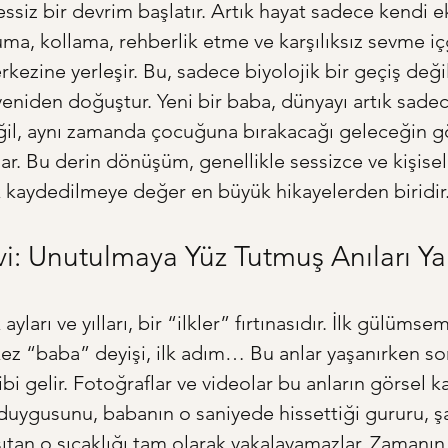
ssiz bir devrim başlatır. Artık hayat sadece kendi 
a, kollama, rehberlik etme ve karşılıksız sevme i
kezine yerleşir. Bu, sadece biyolojik bir geçiş değil
 yeniden doğuştur. Yeni bir baba, dünyayı artık sade
ğil, aynı zamanda çocuğuna bırakacağı geleceğin gö
r. Bu derin dönüşüm, genellikle sessizce ve kişisel
k kaydedilmeye değer en büyük hikayelerden biridir
şivi: Unutulmaya Yüz Tutmuş Anıları 
ayları ve yılları, bir “ilkler” fırtınasıdır. İlk gülümsem
kez “baba” deyişi, ilk adım… Bu anlar yaşanırken s
i gelir. Fotoğraflar ve videolar bu anların görsel kan
duygusunu, babanın o saniyede hissettiği gururu, şa
ısıtan o sıcaklığı tam olarak yakalayamazlar. Zamanın