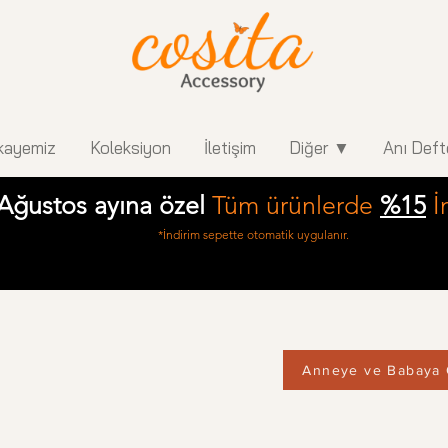
kayemiz
Koleksiyon
İletişim
Diğer ▼
Anı Deft
Ağustos ayına özel
Tüm ürünlerde
%15
İ
*İndirim sepette otomatik uygulanır.
Anneye ve Babaya 