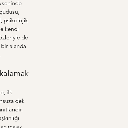
ekseninde 
çgüdüsü, 
, psikolojik 
ce kendi 
zleriyle de 
 bir alanda 
.
Yakalamak
e, ilk 
onsuza dek 
ıtlarıdır, 
şkınlığı 
 acımasız 