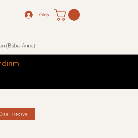
Giriş
eri (Baba-Anne)
ndirim
Özel Hediye