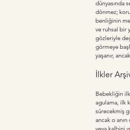
dünyasında se
dönmez; korum
benliğinin mer
ve ruhsal bir
gözleriyle de
görmeye başla
yaşanır, anca
İlkler Ar
Bebekliğin ilk 
agulama, ilk 
sürecekmiş gib
ancak o anın 
veya kalbini 