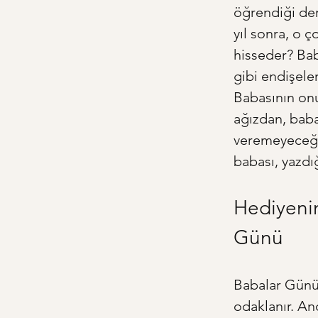
öğrendiği der
yıl sonra, o 
hisseder? Bab
gibi endişele
Babasının onu
ağızdan, baba
veremeyeceği 
babası, yazdı
Hediyenin
Günü
Babalar Günü 
odaklanır. An