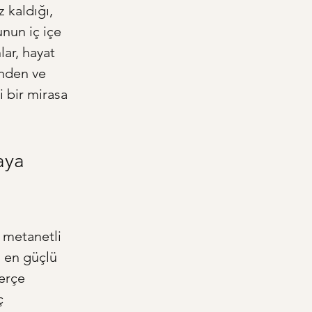
 kaldığı, 
nun iç içe 
lar, hayat 
inden ve 
 bir mirasa 
aya 
 metanetli 
n en güçlü 
erçe 
ç 