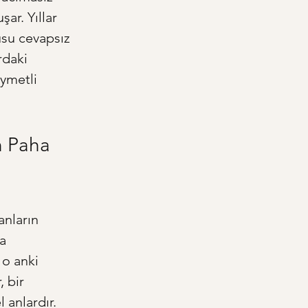
şar. Yıllar 
su cevapsız 
rdaki 
ymetli 
n Paha 
anların 
a 
 o anki 
 bir 
anlardır. 