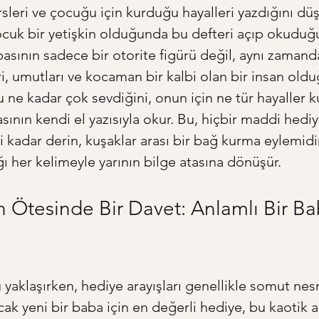
sleri ve çocuğu için kurduğu hayalleri yazdığını dü
çocuk bir yetişkin olduğunda bu defteri açıp okudu
asının sadece bir otorite figürü değil, aynı zamand
ri, umutları ve kocaman bir kalbi olan bir insan oldu
 ne kadar çok sevdiğini, onun için ne tür hayaller k
sının kendi el yazısıyla okur. Bu, hiçbir maddi hediy
kadar derin, kuşaklar arası bir bağ kurma eylemidi
ğı her kelimeyle yarının bilge atasına dönüşür.
 Ötesinde Bir Davet: Anlamlı Bir Ba
yaklaşırken, hediye arayışları genellikle somut nes
cak yeni bir baba için en değerli hediye, bu kaotik 