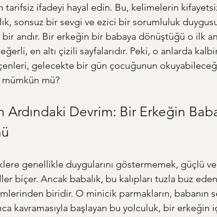
 tarifsiz ifadeyi hayal edin. Bu, kelimelerin kifayetsiz
lık, sonsuz bir sevgi ve ezici bir sorumluluk duygusu
 bir andır. Bir erkeğin bir babaya dönüştüğü o ilk an
eğerli, en altı çizili sayfalarıdır. Peki, o anlarda kalb
enleri, gelecekte bir gün çocuğunun okuyabileceği
k mümkün mü?
in Ardındaki Devrim: Bir Erkeğin Bab
mü
lere genellikle duygularını göstermemek, güçlü ve
ler biçer. Ancak babalık, bu kalıpları tuzla buz ede
lerinden biridir. O minicik parmakların, babanın s
ıca kavramasıyla başlayan bu yolculuk, bir erkeğin i