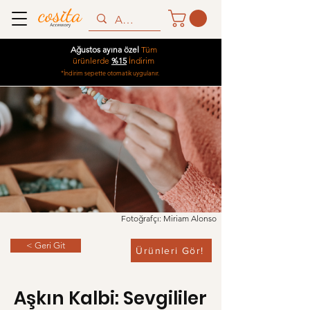
Ağustos ayına özel
Tüm
ürünlerde
%15
İndirim
*İndirim sepette otomatik uygulanır.
Fotoğrafçı: Miriam Alonso
< Geri Git
Ürünleri Gör!
Aşkın Kalbi: Sevgililer