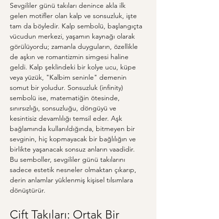
Sevgililer günü takıları denince akla ilk 
gelen motifler olan kalp ve sonsuzluk, işte 
tam da böyledir. Kalp sembolü, başlangıçta 
vücudun merkezi, yaşamın kaynağı olarak 
görülüyordu; zamanla duyguların, özellikle 
de aşkın ve romantizmin simgesi haline 
geldi. Kalp şeklindeki bir kolye ucu, küpe 
veya yüzük, "Kalbim seninle" demenin 
somut bir yoludur. Sonsuzluk (infinity) 
sembolü ise, matematiğin ötesinde, 
sınırsızlığı, sonsuzluğu, döngüyü ve 
kesintisiz devamlılığı temsil eder. Aşk 
bağlamında kullanıldığında, bitmeyen bir 
sevginin, hiç kopmayacak bir bağlılığın ve 
birlikte yaşanacak sonsuz anların vaadidir. 
Bu semboller, sevgililer günü takılarını 
sadece estetik nesneler olmaktan çıkarıp, 
derin anlamlar yüklenmiş kişisel tılsımlara 
dönüştürür.
Çift Takıları: Ortak Bir 