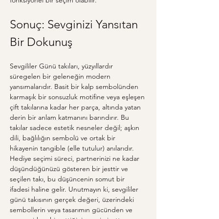
fonksiyonel bir seçim olabilir.
Sonuç: Sevginizi Yansıtan 
Bir Dokunuş
Sevgililer Günü takıları, yüzyıllardır 
süregelen bir geleneğin modern 
yansımalarıdır. Basit bir kalp sembolünden 
karmaşık bir sonsuzluk motifine veya eşleşen 
çift takılarına kadar her parça, altında yatan 
derin bir anlam katmanını barındırır. Bu 
takılar sadece estetik nesneler değil; aşkın 
dili, bağlılığın sembolü ve ortak bir 
hikayenin tangible (elle tutulur) anılarıdır. 
Hediye seçimi süreci, partnerinizi ne kadar 
düşündüğünüzü gösteren bir jesttir ve 
seçilen takı, bu düşüncenin somut bir 
ifadesi haline gelir. Unutmayın ki, sevgililer 
günü takısının gerçek değeri, üzerindeki 
sembollerin veya tasarımın gücünden ve 