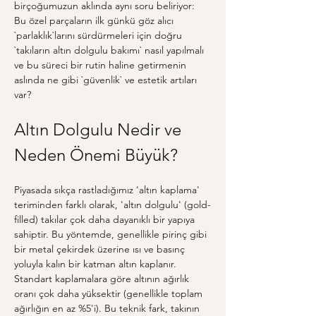
birçoğumuzun aklında aynı soru beliriyor: 
Bu özel parçaların ilk günkü göz alıcı 
`parlaklık`larını sürdürmeleri için doğru 
`takıların altın dolgulu bakımı` nasıl yapılmalı 
ve bu süreci bir rutin haline getirmenin 
aslında ne gibi `güvenlik` ve estetik artıları 
var?
Altın Dolgulu Nedir ve 
Neden Önemi Büyük?
Piyasada sıkça rastladığımız 'altın kaplama' 
teriminden farklı olarak, 'altın dolgulu' (gold-
filled) takılar çok daha dayanıklı bir yapıya 
sahiptir. Bu yöntemde, genellikle pirinç gibi 
bir metal çekirdek üzerine ısı ve basınç 
yoluyla kalın bir katman altın kaplanır. 
Standart kaplamalara göre altının ağırlık 
oranı çok daha yüksektir (genellikle toplam 
ağırlığın en az %5'i). Bu teknik fark, takının 