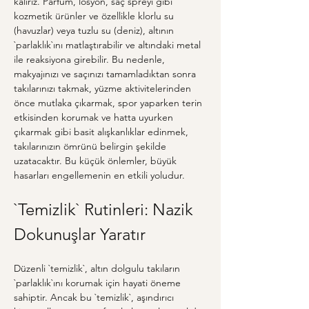
kalırız. Parfüm, losyon, saç spreyi gibi 
kozmetik ürünler ve özellikle klorlu su 
(havuzlar) veya tuzlu su (deniz), altının 
`parlaklık`ını matlaştırabilir ve altındaki metal 
ile reaksiyona girebilir. Bu nedenle, 
makyajınızı ve saçınızı tamamladıktan sonra 
takılarınızı takmak, yüzme aktivitelerinden 
önce mutlaka çıkarmak, spor yaparken terin 
etkisinden korumak ve hatta uyurken 
çıkarmak gibi basit alışkanlıklar edinmek, 
takılarınızın ömrünü belirgin şekilde 
uzatacaktır. Bu küçük önlemler, büyük 
hasarları engellemenin en etkili yoludur.
`Temizlik` Rutinleri: Nazik 
Dokunuşlar Yaratır
Düzenli `temizlik`, altın dolgulu takıların 
`parlaklık`ını korumak için hayati öneme 
sahiptir. Ancak bu `temizlik`, aşındırıcı 