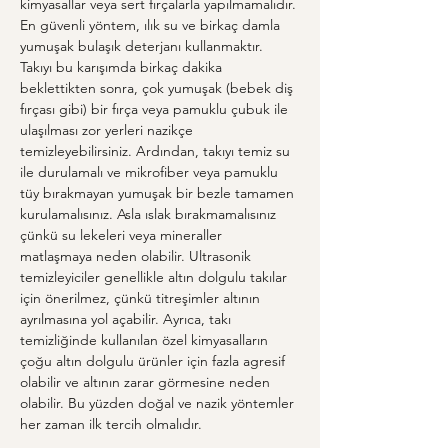
kimyasallar veya sert fırçalarla yapılmamalıdır. 
En güvenli yöntem, ılık su ve birkaç damla 
yumuşak bulaşık deterjanı kullanmaktır. 
Takıyı bu karışımda birkaç dakika 
beklettikten sonra, çok yumuşak (bebek diş 
fırçası gibi) bir fırça veya pamuklu çubuk ile 
ulaşılması zor yerleri nazikçe 
temizleyebilirsiniz. Ardından, takıyı temiz su 
ile durulamalı ve mikrofiber veya pamuklu 
tüy bırakmayan yumuşak bir bezle tamamen 
kurulamalısınız. Asla ıslak bırakmamalısınız 
çünkü su lekeleri veya mineraller 
matlaşmaya neden olabilir. Ultrasonik 
temizleyiciler genellikle altın dolgulu takılar 
için önerilmez, çünkü titreşimler altının 
ayrılmasına yol açabilir. Ayrıca, takı 
temizliğinde kullanılan özel kimyasalların 
çoğu altın dolgulu ürünler için fazla agresif 
olabilir ve altının zarar görmesine neden 
olabilir. Bu yüzden doğal ve nazik yöntemler 
her zaman ilk tercih olmalıdır.