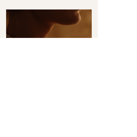
El Yapımı Takılar: Zanaatın
Değeri ve Kişisel Bağ
El yapımı takılar neden daha özel?
Zanaatın ruhu takılarda nasıl yaşıyor?
Detay