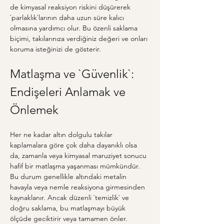
de kimyasal reaksiyon riskini düşürerek 
`parlaklık`larının daha uzun süre kalıcı 
olmasına yardımcı olur. Bu özenli saklama 
biçimi, takılarınıza verdiğiniz değeri ve onları 
koruma isteğinizi de gösterir.
Matlaşma ve `Güvenlik`: 
Endişeleri Anlamak ve 
Önlemek
Her ne kadar altın dolgulu takılar 
kaplamalara göre çok daha dayanıklı olsa 
da, zamanla veya kimyasal maruziyet sonucu 
hafif bir matlaşma yaşanması mümkündür. 
Bu durum genellikle altındaki metalin 
havayla veya nemle reaksiyona girmesinden 
kaynaklanır. Ancak düzenli `temizlik` ve 
doğru saklama, bu matlaşmayı büyük 
ölçüde geciktirir veya tamamen önler. 