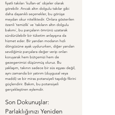
fiyatlı takıları 'kullan-at' objeler olarak 
görebilir. Ancak altın dolgulu takılar gibi 
daha dayanıklı seçenekler, bu görüşe 
meydan okur niteliktedir. Onlara gösterilen 
özenli `temizlik` ve `takıların altın dolgulu 
bakımı`, bu parçaların ömrünü uzatarak 
sürdürülebilir bir tüketim anlayışına da 
hizmet eder. Bir yandan modanın hızlı 
döngüsüne ayak uydururken, diğer yandan 
sevdiğimiz parçalara değer verip onları 
koruyarak hem bütçemizi hem de 
gezegenimizi düşünmüş oluruz. Bu 
yaklaşım, takının sadece bir süs eşyası değil, 
aynı zamanda bir yatırım (duygusal veya 
maddi) ve bir miras potansiyeli taşıdığı fikrini 
güçlendirir. Bakım, bu potansiyeli 
gerçekleştiren eylemdir.
Son Dokunuşlar: 
Parlaklığınızı Yeniden 