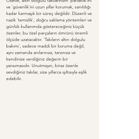
Özetle, altın dolgulu takılarınızın `parlaklık`ını 
ve `güvenlik`ini uzun yıllar korumak, sanıldığı 
kadar karmaşık bir süreç değildir. Düzenli ve 
nazik `temizlik`, doğru saklama yöntemleri ve 
günlük kullanımda göstereceğiniz küçük 
özenler, bu özel parçaların ömrünü önemli 
ölçüde uzatacaktır. `Takıların altın dolgulu 
bakımı`, sadece maddi bir koruma değil, 
aynı zamanda anılarınıza, tarzınıza ve 
kendinize verdiğiniz değerin bir 
yansımasıdır. Unutmayın, biraz özenle 
sevdiğiniz takılar, size yıllarca ışıltısıyla eşlik 
edebilir.