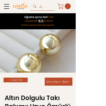
Ağustos ayına özel
Tüm
ürünlerde
%15
İndirim
*İndirim sepette otomatik uygulanır.
< Geri Git
Ürünleri Gör!
Altın Dolgulu Takı