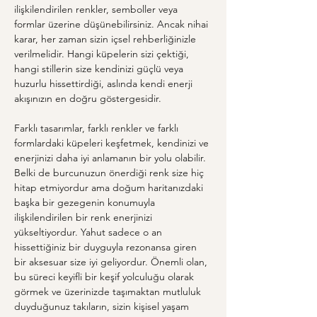
ilişkilendirilen renkler, semboller veya 
formlar üzerine düşünebilirsiniz. Ancak nihai 
karar, her zaman sizin içsel rehberliğinizle 
verilmelidir. Hangi küpelerin sizi çektiği, 
hangi stillerin size kendinizi güçlü veya 
huzurlu hissettirdiği, aslında kendi enerji 
akışınızın en doğru göstergesidir.
Farklı tasarımlar, farklı renkler ve farklı 
formlardaki küpeleri keşfetmek, kendinizi ve 
enerjinizi daha iyi anlamanın bir yolu olabilir. 
Belki de burcunuzun önerdiği renk size hiç 
hitap etmiyordur ama doğum haritanızdaki 
başka bir gezegenin konumuyla 
ilişkilendirilen bir renk enerjinizi 
yükseltiyordur. Yahut sadece o an 
hissettiğiniz bir duyguyla rezonansa giren 
bir aksesuar size iyi geliyordur. Önemli olan, 
bu süreci keyifli bir keşif yolculuğu olarak 
görmek ve üzerinizde taşımaktan mutluluk 
duyduğunuz takıların, sizin kişisel yaşam 