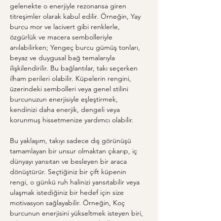
gelenekte o enerjiyle rezonansa giren 
titreşimler olarak kabul edilir. Örneğin, Yay 
burcu mor ve lacivert gibi renklerle, 
özgürlük ve macera sembolleriyle 
anılabilirken; Yengeç burcu gümüş tonları, 
beyaz ve duygusal bağ temalarıyla 
ilişkilendirilir. Bu bağlantılar, takı seçerken 
ilham perileri olabilir. Küpelerin rengini, 
üzerindeki sembolleri veya genel stilini 
burcunuzun enerjisiyle eşleştirmek, 
kendinizi daha enerjik, dengeli veya 
korunmuş hissetmenize yardımcı olabilir.
Bu yaklaşım, takıyı sadece dış görünüşü 
tamamlayan bir unsur olmaktan çıkarıp, iç 
dünyayı yansıtan ve besleyen bir araca 
dönüştürür. Seçtiğiniz bir çift küpenin 
rengi, o günkü ruh halinizi yansıtabilir veya 
ulaşmak istediğiniz bir hedef için size 
motivasyon sağlayabilir. Örneğin, Koç 
burcunun enerjisini yükseltmek isteyen biri, 