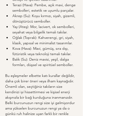
Terazi (Hava): Pembe, açık mavi, denge 
sembolleri, estetik ve uyumlu parçalar.
Akrep (Su): Koyu kırmızı, siyah, gizemli, 
dönüştürücü semboller.
Yay (Ateş): Mor, lacivert, ok sembolleri, 
seyahat veya bilgelik temalı takılar.
Oğlak (Toprak): Kahverengi, gri, siyah, 
klasik, yapısal ve minimalist tasarımlar.
Kova (Hava): Mavi, gümüş, sıra dışı, 
fütüristik veya teknoloji temalı takılar.
Balık (Su): Deniz mavisi, yeşil, dalga 
formları, düşsel ve spiritüel semboller.
Bu eşleşmeler elbette katı kurallar değildir, 
daha çok birer öneri veya ilham kaynağıdır. 
Önemli olan, seçtiğiniz takıların size 
kendinizi iyi hissettirmesi ve kişisel enerji 
akışınızla bir bağ kurduğuna inanmanızdır. 
Belki burcunuzun rengi size iyi gelmiyordur 
ama yükselen burcunuzun rengi ya da o 
günkü ruh halinize uyan farklı bir renkle 