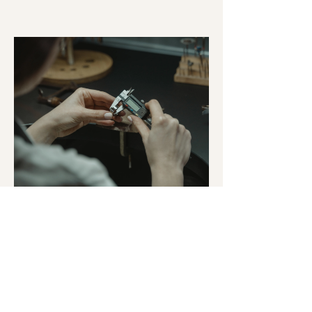
Özel Gün Takılarının Bakımı:
Işıltınızı Nasıl Korursunuz?
Bir özel günden fazlası, bir anı. Özel gün
takılarınızın bakımını öğrenin.
Detay