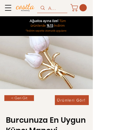
Ağustos ayına özel
Tüm
ürünlerde
%15
İndirim
*İndirim sepette otomatik uygulanır.
< Geri Git
Ürünleri Gör!
Burcunuza En Uygun