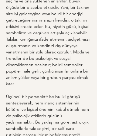
seçimi ve ona yüklenen anlamlar, büyük 
ölçüde bir placebo etkisidir. Yani, bir takının 
size iyi geleceğine veya belirli bir enerjiyi 
getireceğine inanmanızın kendisi, o takının 
etkisini create eder. Bu, niyetin gücü, kişisel 
sembolizm ve özgüven artışıyla açıklanabilir. 
Takılar, kimliğinizi ifade etmenin, aidiyet hissi 
oluşturmanın ve kendinizi dış dünyaya 
yansıtmanın bir yolu olarak görülür. Moda ve 
trendler de bu psikolojik ve sosyal 
dinamiklerden beslenir; belirli semboller 
popüler hale gelir, çünkü insanlar onlara bir 
anlam yükler veya bir grubun parçası olmak 
ister.
Üçüncü bir perspektif ise bu iki görüşü 
sentezleyerek, hem inanç sistemlerinin 
kültürel ve kişisel önemini kabul etmek hem 
de psikolojik etkilerin gücünü 
yadsımamaktır. Bu yaklaşıma göre, astrolojik 
sembollerle takı seçimi, bir self-care 
rutininin parçası, bir mindfulness pratiği 