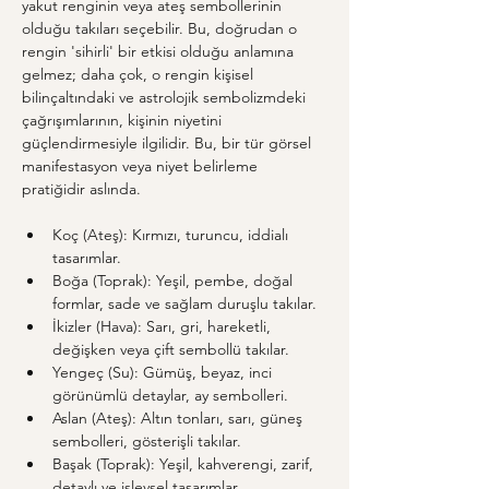
yakut renginin veya ateş sembollerinin 
olduğu takıları seçebilir. Bu, doğrudan o 
rengin 'sihirli' bir etkisi olduğu anlamına 
gelmez; daha çok, o rengin kişisel 
bilinçaltındaki ve astrolojik sembolizmdeki 
çağrışımlarının, kişinin niyetini 
güçlendirmesiyle ilgilidir. Bu, bir tür görsel 
manifestasyon veya niyet belirleme 
pratiğidir aslında.
Koç (Ateş): Kırmızı, turuncu, iddialı 
tasarımlar.
Boğa (Toprak): Yeşil, pembe, doğal 
formlar, sade ve sağlam duruşlu takılar.
İkizler (Hava): Sarı, gri, hareketli, 
değişken veya çift sembollü takılar.
Yengeç (Su): Gümüş, beyaz, inci 
görünümlü detaylar, ay sembolleri.
Aslan (Ateş): Altın tonları, sarı, güneş 
sembolleri, gösterişli takılar.
Başak (Toprak): Yeşil, kahverengi, zarif, 
detaylı ve işlevsel tasarımlar.