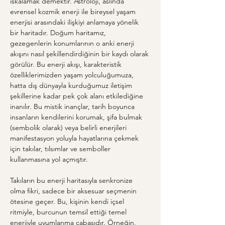
ıskalamak demektir. Astroloji, aslında 
evrensel kozmik enerji ile bireysel yaşam 
enerjisi arasındaki ilişkiyi anlamaya yönelik 
bir haritadır. Doğum haritamız, 
gezegenlerin konumlarının o anki enerji 
akışını nasıl şekillendirdiğinin bir kaydı olarak 
görülür. Bu enerji akışı, karakteristik 
özelliklerimizden yaşam yolculuğumuza, 
hatta dış dünyayla kurduğumuz iletişim 
şekillerine kadar pek çok alanı etkilediğine 
inanılır. Bu mistik inançlar, tarih boyunca 
insanların kendilerini korumak, şifa bulmak 
(sembolik olarak) veya belirli enerjileri 
manifestasyon yoluyla hayatlarına çekmek 
için takılar, tılsımlar ve semboller 
kullanmasına yol açmıştır.
Takıların bu enerji haritasıyla senkronize 
olma fikri, sadece bir aksesuar seçmenin 
ötesine geçer. Bu, kişinin kendi içsel 
ritmiyle, burcunun temsil ettiği temel 
enerjiyle uyumlanma çabasıdır. Örneğin, 