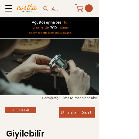
Ağustos ayına özel
Tüm
ürünlerde
%15
İndirim
*İndirim sepette otomatik uygulanır.
Fotoğrafçı: Tima Miroshnichenko
< Geri Git
Ürünleri Gör!
Giyilebilir