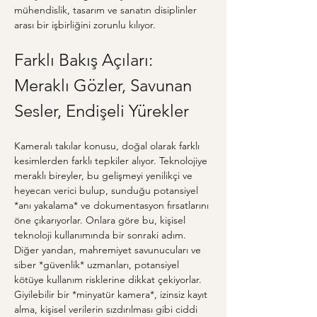
mühendislik, tasarım ve sanatın disiplinler 
arası bir işbirliğini zorunlu kılıyor.
Farklı Bakış Açıları: 
Meraklı Gözler, Savunan 
Sesler, Endişeli Yürekler
Kameralı takılar konusu, doğal olarak farklı 
kesimlerden farklı tepkiler alıyor. Teknolojiye 
meraklı bireyler, bu gelişmeyi yenilikçi ve 
heyecan verici bulup, sunduğu potansiyel 
*anı yakalama* ve dokumentasyon fırsatlarını 
öne çıkarıyorlar. Onlara göre bu, kişisel 
teknoloji kullanımında bir sonraki adım. 
Diğer yandan, mahremiyet savunucuları ve 
siber *güvenlik* uzmanları, potansiyel 
kötüye kullanım risklerine dikkat çekiyorlar. 
Giyilebilir bir *minyatür kamera*, izinsiz kayıt 
alma, kişisel verilerin sızdırılması gibi ciddi 