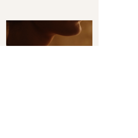
El Yapımı Takılar: Zanaatın
Değeri ve Kişisel Bağ
El yapımı takılar neden daha özel?
Zanaatın ruhu takılarda nasıl yaşıyor?