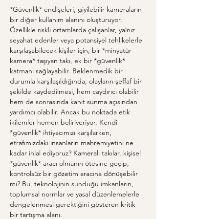
*Güvenlik* endişeleri, giyilebilir kameraların 
bir diğer kullanım alanını oluşturuyor. 
Özellikle riskli ortamlarda çalışanlar, yalnız 
seyahat edenler veya potansiyel tehlikelerle 
karşılaşabilecek kişiler için, bir *minyatür 
kamera* taşıyan takı, ek bir *güvenlik* 
katmanı sağlayabilir. Beklenmedik bir 
durumla karşılaşıldığında, olayların şeffaf bir 
şekilde kaydedilmesi, hem caydırıcı olabilir 
hem de sonrasında kanıt sunma açısından 
yardımcı olabilir. Ancak bu noktada etik 
ikilemler hemen beliriveriyor. Kendi 
*güvenlik* ihtiyacımızı karşılarken, 
etrafımızdaki insanların mahremiyetini ne 
kadar ihlal ediyoruz? Kameralı takılar, kişisel 
*güvenlik* aracı olmanın ötesine geçip, 
kontrolsüz bir gözetim aracına dönüşebilir 
mi? Bu, teknolojinin sunduğu imkanların, 
toplumsal normlar ve yasal düzenlemelerle 
dengelenmesi gerektiğini gösteren kritik 
bir tartışma alanı.