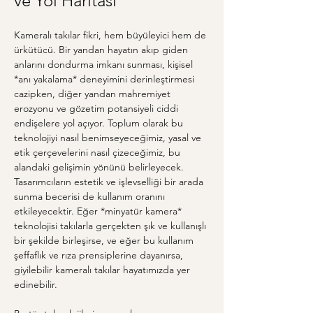
ve Yol Haritası
Kameralı takılar fikri, hem büyüleyici hem de 
ürkütücü. Bir yandan hayatın akıp giden 
anlarını dondurma imkanı sunması, kişisel 
*anı yakalama* deneyimini derinleştirmesi 
cazipken, diğer yandan mahremiyet 
erozyonu ve gözetim potansiyeli ciddi 
endişelere yol açıyor. Toplum olarak bu 
teknolojiyi nasıl benimseyeceğimiz, yasal ve 
etik çerçevelerini nasıl çizeceğimiz, bu 
alandaki gelişimin yönünü belirleyecek. 
Tasarımcıların estetik ve işlevselliği bir arada 
sunma becerisi de kullanım oranını 
etkileyecektir. Eğer *minyatür kamera* 
teknolojisi takılarla gerçekten şık ve kullanışlı 
bir şekilde birleşirse, ve eğer bu kullanım 
şeffaflık ve rıza prensiplerine dayanırsa, 
giyilebilir kameralı takılar hayatımızda yer 
edinebilir.