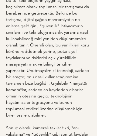
Bu tür teknolojilerin yaygınlaşması, 
kaçınılmaz olarak toplumsal bir tartışmayı da 
beraberinde getirecektir. Belki de bu 
tartışma, dijital çağda mahremiyetin ne 
anlama geldiğini, *güvenlik* ihtiyacımızın 
sınırlarını ve teknolojiyi insanlık yararına nasıl 
kullanabileceğimizi yeniden düşünmemize 
olanak tanır. Önemli olan, bu yenilikleri körü 
körüne reddetmek yerine, potansiyel 
faydalarını ve risklerini açık yüreklilikle 
masaya yatırmak ve bilinçli tercihler 
yapmaktır. Unutmayalım ki teknoloji, sadece 
bir araçtır; onu nasıl kullanacağımız ise 
tamamen bize bağlıdır. Giyilebilir *minyatür 
kamera*lar, sadece an kaydeden cihazlar 
olmanın ötesine geçip, teknolojinin 
hayatımıza entegrasyonu ve bunun 
toplumsal etkileri üzerine düşünmek için 
birer vesile olabilirler.
Sonuç olarak, kameralı takılar fikri, *anı 
yakalama* ve *güvenlik* gibi somut faydalar 