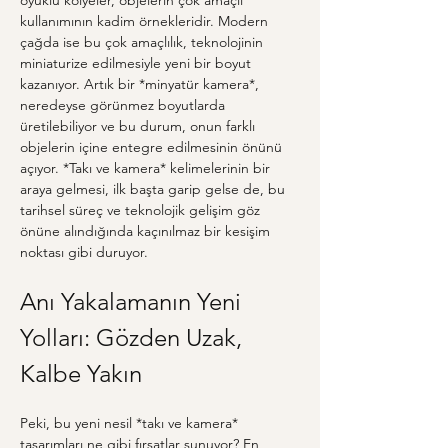
oyuklu kolyeler, objelerin çok amaçlı 
kullanımının kadim örnekleridir. Modern 
çağda ise bu çok amaçlılık, teknolojinin 
miniaturize edilmesiyle yeni bir boyut 
kazanıyor. Artık bir *minyatür kamera*, 
neredeyse görünmez boyutlarda 
üretilebiliyor ve bu durum, onun farklı 
objelerin içine entegre edilmesinin önünü 
açıyor. *Takı ve kamera* kelimelerinin bir 
araya gelmesi, ilk başta garip gelse de, bu 
tarihsel süreç ve teknolojik gelişim göz 
önüne alındığında kaçınılmaz bir kesişim 
noktası gibi duruyor.
Anı Yakalamanın Yeni 
Yolları: Gözden Uzak, 
Kalbe Yakın
Peki, bu yeni nesil *takı ve kamera* 
tasarımları ne gibi fırsatlar sunuyor? En 