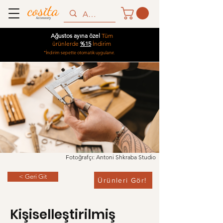
Ağustos ayına özel
Tüm
ürünlerde
%15
İndirim
*İndirim sepette otomatik uygulanır.
Fotoğrafçı: Antoni Shkraba Studio
< Geri Git
Ürünleri Gör!
Kişiselleştirilmiş