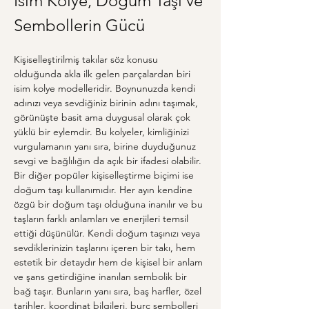
İsim Kolye, Doğum Taşı ve 
Sembollerin Gücü
Kişiselleştirilmiş takılar söz konusu 
olduğunda akla ilk gelen parçalardan biri 
isim kolye modelleridir. Boynunuzda kendi 
adınızı veya sevdiğiniz birinin adını taşımak, 
görünüşte basit ama duygusal olarak çok 
yüklü bir eylemdir. Bu kolyeler, kimliğinizi 
vurgulamanın yanı sıra, birine duyduğunuz 
sevgi ve bağlılığın da açık bir ifadesi olabilir. 
Bir diğer popüler kişiselleştirme biçimi ise 
doğum taşı kullanımıdır. Her ayın kendine 
özgü bir doğum taşı olduğuna inanılır ve bu 
taşların farklı anlamları ve enerjileri temsil 
ettiği düşünülür. Kendi doğum taşınızı veya 
sevdiklerinizin taşlarını içeren bir takı, hem 
estetik bir detaydır hem de kişisel bir anlam 
ve şans getirdiğine inanılan sembolik bir 
bağ taşır. Bunların yanı sıra, baş harfler, özel 
tarihler, koordinat bilgileri, burç sembolleri 