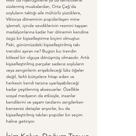
Mısır'da hiyerogliflerle ya da sembollerle 
süslenmiş muskalardan, Orta Çağ'da 
soyluların taktığı aile mühürlü yüzüklere, 
Viktorya döneminin popülerleşen mine 
işlemeli, içinde sevdiklerinin resmini taşıyan 
madalyonlarına kadar her dönemin kendine 
özgü bir kişiselleştirme biçimi olmuştur. 
Peki, günümüzdeki kişiselleştirilmiş takı 
trendini ayıran ne? Bugün bu trendin 
kitlesel bir olguya dönüşmüş olmasıdır. Artık 
kişiselleştirilmiş parçalar sadece soyluların 
veya zenginlerin erişebileceği lüks öğeler 
değil, farklı bütçelere hitap eden ve 
herkesin kendi tarzına uyarlayabileceği 
kadar çeşitlenmiş aksesuarlar. Özellikle 
sosyal medyanın da etkisiyle, insanlar 
kendilerini ve yaşam tarzlarını sergilerken 
benzersiz detaylar arıyorlar, bu da 
kişiselleştirilmiş takıları popüler bir seçim 
haline getiriyor.