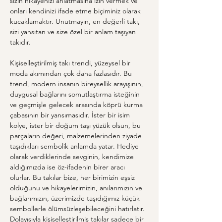
sizin hikayenizi anlatmasına izin vermek ve 
onları kendinizi ifade etme biçiminiz olarak 
kucaklamaktır. Unutmayın, en değerli takı, 
sizi yansıtan ve size özel bir anlam taşıyan 
takıdır.
Kişiselleştirilmiş takı trendi, yüzeysel bir 
moda akımından çok daha fazlasıdır. Bu 
trend, modern insanın bireysellik arayışının, 
duygusal bağlarını somutlaştırma isteğinin 
ve geçmişle gelecek arasında köprü kurma 
çabasının bir yansımasıdır. İster bir isim 
kolye, ister bir doğum taşı yüzük olsun, bu 
parçaların değeri, malzemelerinden ziyade 
taşıdıkları sembolik anlamda yatar. Hediye 
olarak verdiklerinde sevginin, kendimize 
aldığımızda ise öz-ifadenin birer aracı 
olurlar. Bu takılar bize, her birimizin eşsiz 
olduğunu ve hikayelerimizin, anılarımızın ve 
bağlarımızın, üzerimizde taşıdığımız küçük 
sembollerle ölümsüzleşebileceğini hatırlatır. 
Dolayısıyla kişiselleştirilmiş takılar sadece bir 