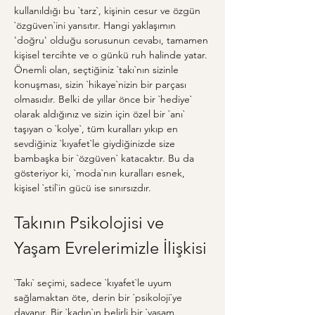
kullanıldığı bu `tarz`, kişinin cesur ve özgün 
`özgüven`ini yansıtır. Hangi yaklaşımın 
'doğru' olduğu sorusunun cevabı, tamamen 
kişisel tercihte ve o günkü ruh halinde yatar. 
Önemli olan, seçtiğiniz `takı`nın sizinle 
konuşması, sizin `hikaye`nizin bir parçası 
olmasıdır. Belki de yıllar önce bir `hediye` 
olarak aldığınız ve sizin için özel bir `anı` 
taşıyan o `kolye`, tüm kuralları yıkıp en 
sevdiğiniz `kıyafet`le giydiğinizde size 
bambaşka bir `özgüven` katacaktır. Bu da 
gösteriyor ki, `moda`nın kuralları esnek, 
kişisel `stil`in gücü ise sınırsızdır.
Takının Psikolojisi ve 
Yaşam Evrelerimizle İlişkisi
`Takı` seçimi, sadece `kıyafet`le uyum 
sağlamaktan öte, derin bir `psikoloji`ye 
dayanır. Bir `kadın`ın belirli bir `yaşam 