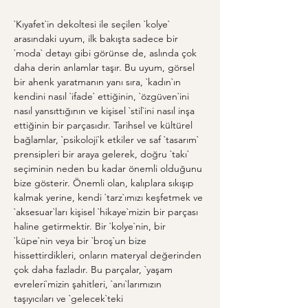
`Kıyafet`in dekoltesi ile seçilen `kolye` 
arasındaki uyum, ilk bakışta sadece bir 
`moda` detayı gibi görünse de, aslında çok 
daha derin anlamlar taşır. Bu uyum, görsel 
bir ahenk yaratmanın yanı sıra, `kadın`ın 
kendini nasıl `ifade` ettiğinin, `özgüven`ini 
nasıl yansıttığının ve kişisel `stil`ini nasıl inşa 
ettiğinin bir parçasıdır. Tarihsel ve kültürel 
bağlamlar, `psikoloji`k etkiler ve saf `tasarım` 
prensipleri bir araya gelerek, doğru `takı` 
seçiminin neden bu kadar önemli olduğunu 
bize gösterir. Önemli olan, kalıplara sıkışıp 
kalmak yerine, kendi `tarz`ımızı keşfetmek ve 
`aksesuar`ları kişisel `hikaye`mizin bir parçası 
haline getirmektir. Bir `kolye`nin, bir 
`küpe`nin veya bir `broş`un bize 
hissettirdikleri, onların materyal değerinden 
çok daha fazladır. Bu parçalar, `yaşam 
evreleri`mizin şahitleri, `anı`larımızın 
taşıyıcıları ve `gelecek`teki 