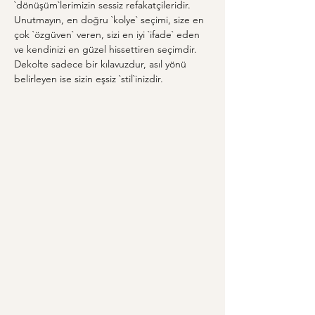
`dönüşüm`lerimizin sessiz refakatçileridir. 
Unutmayın, en doğru `kolye` seçimi, size en 
çok `özgüven` veren, sizi en iyi `ifade` eden 
ve kendinizi en güzel hissettiren seçimdir. 
Dekolte sadece bir kılavuzdur, asıl yönü 
belirleyen ise sizin eşsiz `stil`inizdir.