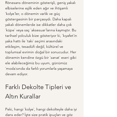
Rönesans döneminin gösterişli, geniş yakalı 
elbiselerine eşlik eden ağır ve ihtişamlı 
`kolye`ler, o dönemin varlık ve güç 
göstergesinin bir parçasıydı. Daha kapalı 
yakalı dönemlerde ise dikkatler daha çok 
`küpe` veya saç `aksesuar`larına kaymıştır. Bu 
tarihsel yolculuk bize gösteriyor ki, `kıyafet`in 
yaka hattı ile `takı` seçimi arasındaki 
etkileşim, tesadüfi değil, kültürel ve 
toplumsal evrimin doğal bir sonucudur. Her 
dönemin kendine özgü bir `sanat` eseri gibi 
ele alabileceğimiz bu uyum, günümüz 
`moda`sında da farklı yorumlarla yaşamaya 
devam ediyor.
Farklı Dekolte Tipleri ve 
Altın Kurallar
Peki, hangi `kolye`, hangi dekolteyle daha iyi 
dans eder? İşte size pratik ipuçları ve göz 