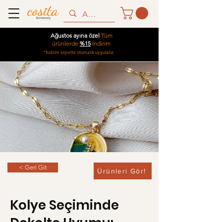
Ağustos ayına özel
Tüm
ürünlerde
%15
İndirim
*İndirim sepette otomatik uygulanır.
< Geri Git
Ürünleri Gör!
Kolye Seçiminde