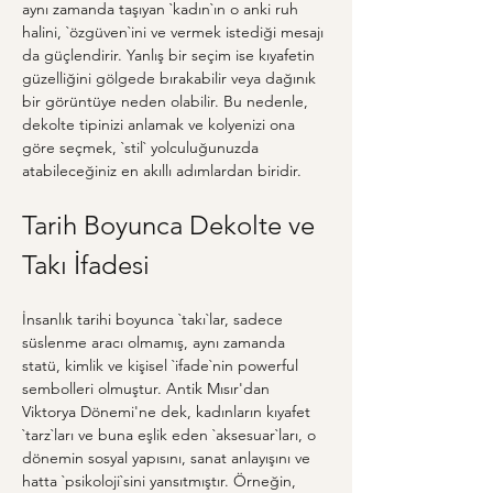
aynı zamanda taşıyan `kadın`ın o anki ruh 
halini, `özgüven`ini ve vermek istediği mesajı 
da güçlendirir. Yanlış bir seçim ise kıyafetin 
güzelliğini gölgede bırakabilir veya dağınık 
bir görüntüye neden olabilir. Bu nedenle, 
dekolte tipinizi anlamak ve kolyenizi ona 
göre seçmek, `stil` yolculuğunuzda 
atabileceğiniz en akıllı adımlardan biridir.
Tarih Boyunca Dekolte ve 
Takı İfadesi
İnsanlık tarihi boyunca `takı`lar, sadece 
süslenme aracı olmamış, aynı zamanda 
statü, kimlik ve kişisel `ifade`nin powerful 
sembolleri olmuştur. Antik Mısır'dan 
Viktorya Dönemi'ne dek, kadınların kıyafet 
`tarz`ları ve buna eşlik eden `aksesuar`ları, o 
dönemin sosyal yapısını, sanat anlayışını ve 
hatta `psikoloji`sini yansıtmıştır. Örneğin, 