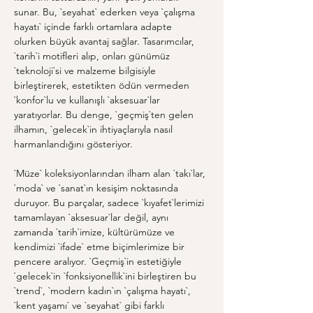
sunar. Bu, `seyahat` ederken veya `çalışma 
hayatı` içinde farklı ortamlara adapte 
olurken büyük avantaj sağlar. Tasarımcılar, 
`tarih`i motifleri alıp, onları günümüz 
`teknoloji`si ve malzeme bilgisiyle 
birleştirerek, estetikten ödün vermeden 
`konfor`lu ve kullanışlı `aksesuar`lar 
yaratıyorlar. Bu denge, `geçmiş`ten gelen 
ilhamın, `gelecek`in ihtiyaçlarıyla nasıl 
harmanlandığını gösteriyor.
`Müze` koleksiyonlarından ilham alan `takı`lar, 
`moda` ve `sanat`ın kesişim noktasında 
duruyor. Bu parçalar, sadece `kıyafet`lerimizi 
tamamlayan `aksesuar`lar değil, aynı 
zamanda `tarih`imize, kültürümüze ve 
kendimizi `ifade` etme biçimlerimize bir 
pencere aralıyor. `Geçmiş`in estetiğiyle 
`gelecek`in `fonksiyonellik`ini birleştiren bu 
`trend`, `modern kadın`ın `çalışma hayatı`, 
`kent yaşamı` ve `seyahat` gibi farklı 