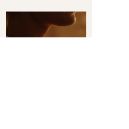
El Yapımı Takılar: Zanaatın
Değeri ve Kişisel Bağ
El yapımı takılar neden daha özel?
Zanaatın ruhu takılarda nasıl yaşıyor?
Detay