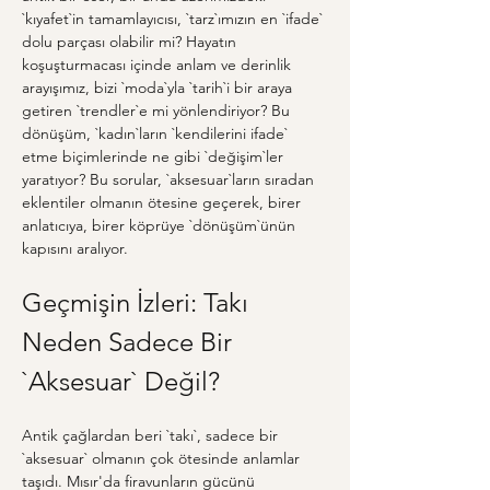
`kıyafet`in tamamlayıcısı, `tarz`ımızın en `ifade` 
dolu parçası olabilir mi? Hayatın 
koşuşturmacası içinde anlam ve derinlik 
arayışımız, bizi `moda`yla `tarih`i bir araya 
getiren `trendler`e mi yönlendiriyor? Bu 
dönüşüm, `kadın`ların `kendilerini ifade` 
etme biçimlerinde ne gibi `değişim`ler 
yaratıyor? Bu sorular, `aksesuar`ların sıradan 
eklentiler olmanın ötesine geçerek, birer 
anlatıcıya, birer köprüye `dönüşüm`ünün 
kapısını aralıyor.
Geçmişin İzleri: Takı 
Neden Sadece Bir 
`Aksesuar` Değil?
Antik çağlardan beri `takı`, sadece bir 
`aksesuar` olmanın çok ötesinde anlamlar 
taşıdı. Mısır'da firavunların gücünü 