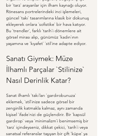
bir `tarz` arayanlar için ilham kaynağı oluyor. 
Rönesans portrelerindeki inci işlemeleri, 
güncel `takı` tasarımlarına klasik bir dokunuş 
ekleyerek onlara `sofistike` bir hava katıyor. 
Bu `trendler`, farklı `tarih`i dönemlere ait 
görsel mirası alıp, günümüz `kadın`ının 
yaşamına ve `kıyafet` `stil`ine adapte ediyor.
Sanatı Giymek: Müze 
İlhamlı Parçalar `Stilinize` 
Nasıl Derinlik Katar?
Sanat ilhamlı `takı`ları `gardırobunuza` 
eklemek, `stil`inize sadece görsel bir 
zenginlik katmakla kalmaz, aynı zamanda 
kişisel `ifade`nizi de güçlendirir. Bir `kapsül 
gardırop` veya `minimalizm`i benimsemiş bir 
`tarz` içindeyseniz, dikkat çekici, `tarih`i veya 
sanatsal referanslar taşıyan bir çift `küpe` ya 