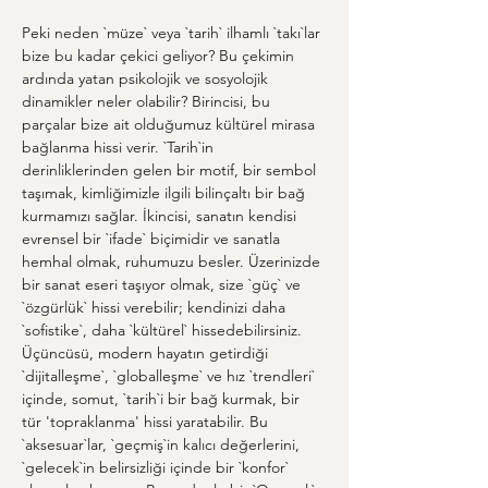
Peki neden `müze` veya `tarih` ilhamlı `takı`lar 
bize bu kadar çekici geliyor? Bu çekimin 
ardında yatan psikolojik ve sosyolojik 
dinamikler neler olabilir? Birincisi, bu 
parçalar bize ait olduğumuz kültürel mirasa 
bağlanma hissi verir. `Tarih`in 
derinliklerinden gelen bir motif, bir sembol 
taşımak, kimliğimizle ilgili bilinçaltı bir bağ 
kurmamızı sağlar. İkincisi, sanatın kendisi 
evrensel bir `ifade` biçimidir ve sanatla 
hemhal olmak, ruhumuzu besler. Üzerinizde 
bir sanat eseri taşıyor olmak, size `güç` ve 
`özgürlük` hissi verebilir; kendinizi daha 
`sofistike`, daha `kültürel` hissedebilirsiniz. 
Üçüncüsü, modern hayatın getirdiği 
`dijitalleşme`, `globalleşme` ve hız `trendleri` 
içinde, somut, `tarih`i bir bağ kurmak, bir 
tür 'topraklanma' hissi yaratabilir. Bu 
`aksesuar`lar, `geçmiş`in kalıcı değerlerini, 
`gelecek`in belirsizliği içinde bir `konfor` 