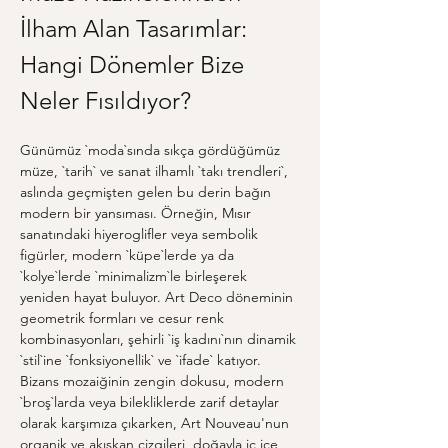
İlham Alan Tasarımlar: 
Hangi Dönemler Bize 
Neler Fısıldıyor?
Günümüz `moda`sında sıkça gördüğümüz 
müze, `tarih` ve sanat ilhamlı `takı trendleri`, 
aslında geçmişten gelen bu derin bağın 
modern bir yansıması. Örneğin, Mısır 
sanatındaki hiyeroglifler veya sembolik 
figürler, modern `küpe`lerde ya da 
`kolye`lerde `minimalizm`le birleşerek 
yeniden hayat buluyor. Art Deco döneminin 
geometrik formları ve cesur renk 
kombinasyonları, şehirli `iş kadını`nın dinamik 
`stil`ine `fonksiyonellik` ve `ifade` katıyor. 
Bizans mozaiğinin zengin dokusu, modern 
`broş`larda veya bilekliklerde zarif detaylar 
olarak karşımıza çıkarken, Art Nouveau'nun 
organik ve akışkan çizgileri, doğayla iç içe 