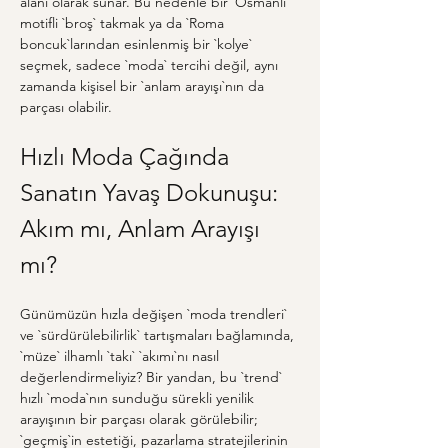
alanı olarak sunar. Bu nedenle bir `Osmanlı` 
motifli `broş` takmak ya da `Roma 
boncuk`larından esinlenmiş bir `kolye` 
seçmek, sadece `moda` tercihi değil, aynı 
zamanda kişisel bir `anlam arayışı`nın da 
parçası olabilir.
Hızlı Moda Çağında 
Sanatın Yavaş Dokunuşu: 
Akım mı, Anlam Arayışı 
mı?
Günümüzün hızla değişen `moda trendleri` 
ve `sürdürülebilirlik` tartışmaları bağlamında, 
`müze` ilhamlı `takı` `akımı`nı nasıl 
değerlendirmeliyiz? Bir yandan, bu `trend` 
hızlı `moda`nın sunduğu sürekli yenilik 
arayışının bir parçası olarak görülebilir; 
`geçmiş`in estetiği, pazarlama stratejilerinin 