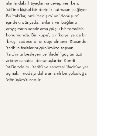
alanlardaki ihtiyaçlarına cevap verirken, 
`stil`ine kişisel bir derinlik katmasını sağlıyor. 
Bu `takı`lar, hızlı `değişim` ve `dönüşüm` 
içindeki dünyada, `anlam` ve `bağlantı` 
arayışımızın sessiz ama güçlü bir temsilcisi 
konumunda. Bir `küpe`, bir `kolye` ya da bir 
`broş`, sadece birer obje olmanın ötesinde, 
`tarih`in fısıltılarını günümüze taşıyan, 
`tarz`ımızı besleyen ve `ifade` `güç`ümüzü 
artıran sanatsal dokunuşlardır. Kendi 
`stil`inizde bu `tarih`i ve sanatsal `ifade`ye yer 
açmak, `moda`yı daha anlamlı bir yolculuğa 
`dönüşüm`türebilir.