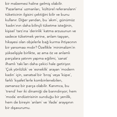
bir malzemesi haline gelmiş olabilir. 
`Pazarlama` uzmanları, `kültürel referansların` 
tüketicinin ilgisini çektiğini bilir ve bunu 
kullanır. Diğer yandan, bu `akım`, günümüz 
`kadın`ının daha bilinçli tüketme isteğinin, 
kişisel `tarz`ına `derinlik` katma arzusunun ve 
sadece tüketmek yerine, anlam taşıyan, 
hikayesi olan objelerle bağ kurma ihtiyacının 
bir yansıması mıdır? Özellikle `minimalizm`in 
yükselişiyle birlikte, az ama öz ve anlamlı 
parçalara yatırım yapma eğilimi, `sanat` 
ilhamlı `takı`ları daha çekici hale getiriyor. 
`Çok yönlülük` ve `esneklik` arayan `modern 
kadın` için, sanatsal bir `broş` veya `küpe`, 
farklı `kıyafet`lerle kombinlenebilen, 
zamansız bir parça olabilir. Kanımca, bu 
`trend` her iki dinamiği de barındırıyor; hem 
`moda` endüstrisinin sunduğu bir yenilik, 
hem de bireyin `anlam` ve `ifade` arayışının 
bir dışavurumu.