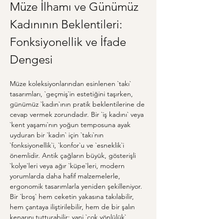
Müze İlhamı ve Günümüz 
Kadınının Beklentileri: 
Fonksiyonellik ve İfade 
Dengesi
Müze koleksiyonlarından esinlenen `takı` 
tasarımları, `geçmiş`in estetiğini taşırken, 
günümüz `kadın`ının pratik beklentilerine de 
cevap vermek zorundadır. Bir `iş kadını` veya 
`kent yaşamı`nın yoğun temposuna ayak 
uyduran bir `kadın` için `takı`nın 
`fonksiyonellik`i, `konfor`u ve `esneklik`i 
önemlidir. Antik çağların büyük, gösterişli 
`kolye`leri veya ağır `küpe`leri, modern 
yorumlarda daha hafif malzemelerle, 
ergonomik tasarımlarla yeniden şekilleniyor. 
Bir `broş` hem ceketin yakasına takılabilir, 
hem çantaya iliştirilebilir, hem de bir şalın 
kenarını tutturabilir; yani `çok yönlülük` 