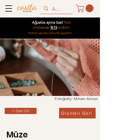
Ağustos ayına özel
Tüm
ürünlerde
%15
İndirim
*İndirim sepette otomatik uygulanır.
Fotoğrafçı: Miriam Alonso
< Geri Git
Ürünleri Gör!
Müze