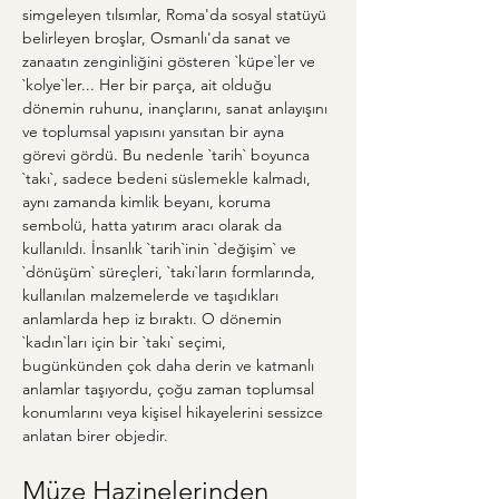
simgeleyen tılsımlar, Roma'da sosyal statüyü 
belirleyen broşlar, Osmanlı'da sanat ve 
zanaatın zenginliğini gösteren `küpe`ler ve 
`kolye`ler... Her bir parça, ait olduğu 
dönemin ruhunu, inançlarını, sanat anlayışını 
ve toplumsal yapısını yansıtan bir ayna 
görevi gördü. Bu nedenle `tarih` boyunca 
`takı`, sadece bedeni süslemekle kalmadı, 
aynı zamanda kimlik beyanı, koruma 
sembolü, hatta yatırım aracı olarak da 
kullanıldı. İnsanlık `tarih`inin `değişim` ve 
`dönüşüm` süreçleri, `takı`ların formlarında, 
kullanılan malzemelerde ve taşıdıkları 
anlamlarda hep iz bıraktı. O dönemin 
`kadın`ları için bir `takı` seçimi, 
bugünkünden çok daha derin ve katmanlı 
anlamlar taşıyordu, çoğu zaman toplumsal 
konumlarını veya kişisel hikayelerini sessizce 
anlatan birer objedir.
Müze Hazinelerinden 