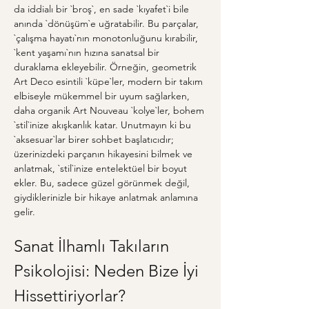
da iddialı bir `broş`, en sade `kıyafet`i bile 
anında `dönüşüm`e uğratabilir. Bu parçalar, 
`çalışma hayatı`nın monotonluğunu kırabilir, 
`kent yaşamı`nın hızına sanatsal bir 
duraklama ekleyebilir. Örneğin, geometrik 
Art Deco esintili `küpe`ler, modern bir takım 
elbiseyle mükemmel bir uyum sağlarken, 
daha organik Art Nouveau `kolye`ler, bohem 
`stil`inize akışkanlık katar. Unutmayın ki bu 
`aksesuar`lar birer sohbet başlatıcıdır; 
üzerinizdeki parçanın hikayesini bilmek ve 
anlatmak, `stil`inize entelektüel bir boyut 
ekler. Bu, sadece güzel görünmek değil, 
giydiklerinizle bir hikaye anlatmak anlamına 
gelir.
Sanat İlhamlı Takıların 
Psikolojisi: Neden Bize İyi 
Hissettiriyorlar?