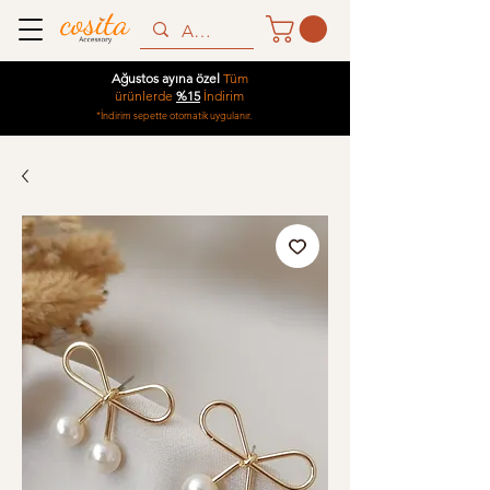
Ağustos ayına özel
Tüm
ürünlerde
%15
İndirim
*İndirim sepette otomatik uygulanır.