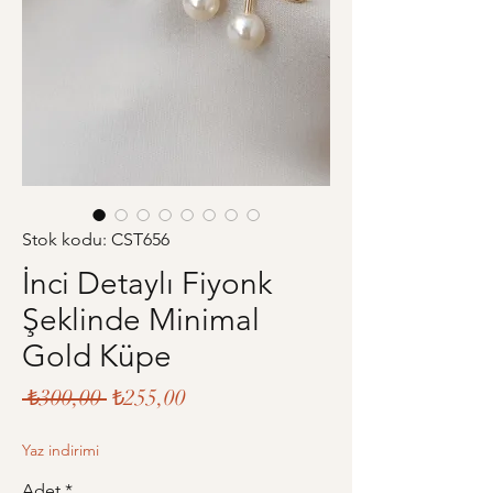
Stok kodu: CST656
İnci Detaylı Fiyonk
Şeklinde Minimal
Gold Küpe
Normal
İndirimli
 ₺300,00 
₺255,00
Fiyat
Fiyat
Yaz indirimi
Adet
*