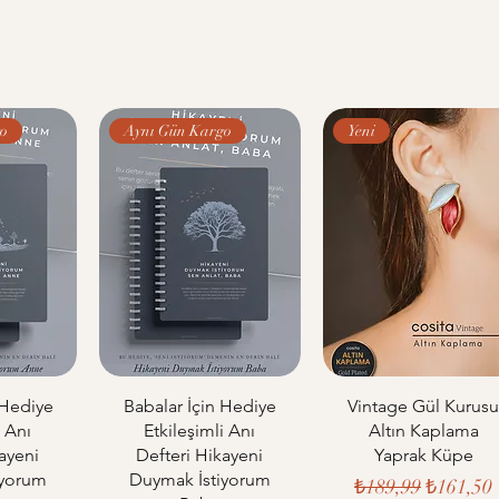
çekinmeyin.
o
Aynı Gün Kargo
Yeni
 Hediye
Babalar İçin Hediye
Vintage Gül Kurus
i Anı
Etkileşimli Anı
Altın Kaplama
ayeni
Defteri Hikayeni
Yaprak Küpe
iyorum
Duymak İstiyorum
Normal Fiyat
İndiriml
₺189,99
₺161,50