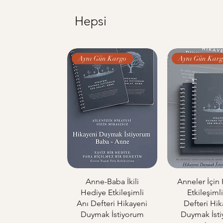
Hepsi
Aynı Gün Kargo
Aynı Gün Karg
Anne-Baba İkili
Anneler İçin
Hediye Etkileşimli
Etkileşiml
Anı Defteri Hikayeni
Defteri Hik
Duymak İstiyorum
Duymak İst