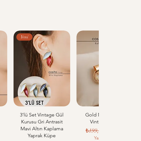
Yeni
u
3'lü Set Vintage Gül
Gold Metal Çoklu
Kurusu Gri Antrasit
Vintage Küpe
Mavi Altın Kaplama
Normal Fiyat
İndirimli Fiyat
₺199,99
₺170,00
Yaprak Küpe
i Fiyat
Yaz indirimi