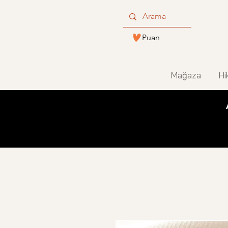
Puan
Mağaza
Hi