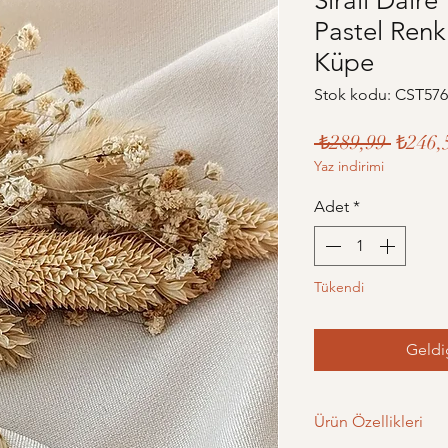
Sıralı Dair
Pastel Ren
Küpe
Stok kodu: CST57
Norma
 ₺289,99 
₺246,
Yaz indirimi
Fiyat
Adet
*
Tükendi
Geldi
Ürün Özellikleri