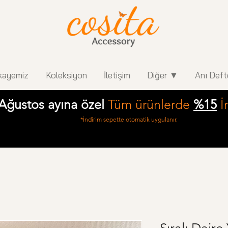
kayemiz
Koleksiyon
İletişim
Diğer ▼
Anı Deft
Ağustos ayına özel
Tüm ürünlerde
%15
İ
*İndirim sepette otomatik uygulanır.