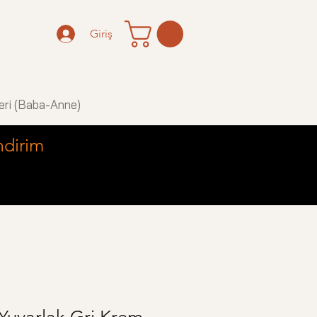
Giriş
eri (Baba-Anne)
ndirim